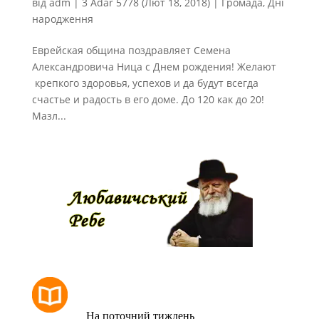
від
adm
|
3 Adar 5778 (Лют 18, 2018)
|
Громада
,
Дні
народження
Еврейская община поздравляет Семена
Александровича Ница с Днем рождения! Желают
крепкого здоровья, успехов и да будут всегда
счастье и радость в его доме. До 120 как до 20!
Мазл...
РОЗКЛАД МОЛИТОВ
На поточний тиждень