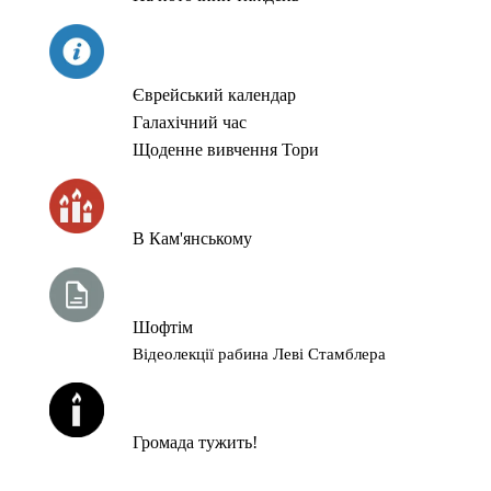
СЬОГОДНІ
Єврейський календар
Галахічний час
Щоденне вивчення Тори
ЧАС ЗАПАЛЮВАННЯ СВІЧОК
В Кам'янському
ТИЖНЕВА ГЛАВА ТОРИ
Шофтім
Відеолекції рабина Леві Стамблера
ЙОРЦАЙТИ У СЕРПНІ
Громада тужить!