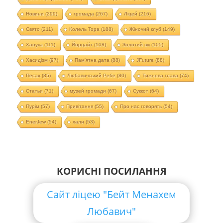
Новини
(299)
громада
(267)
Ліцей
(216)
Свято
(211)
Колель Тора
(188)
Жіночий клуб
(149)
Ханука
(111)
Йорцайт
(108)
Золотий вік
(105)
Хасидізм
(97)
Пам'ятна дата
(88)
JFuture
(88)
Песах
(85)
Любавичський Ребе
(80)
Тижнева глава
(74)
Статьи
(71)
музей громади
(67)
Суккот
(64)
Пурім
(57)
Привітання
(55)
Про нас говорять
(54)
EnerJew
(54)
хали
(53)
КОРИСНІ ПОСИЛАННЯ
Сайт ліцею "Бейт Менахем
Любавич"