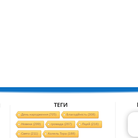
ТЕГИ
Й
День народження
(705)
Благодійність
(308)
Новини
(299)
громада
(267)
Ліцей
(216)
Свято
(211)
Колель Тора
(188)