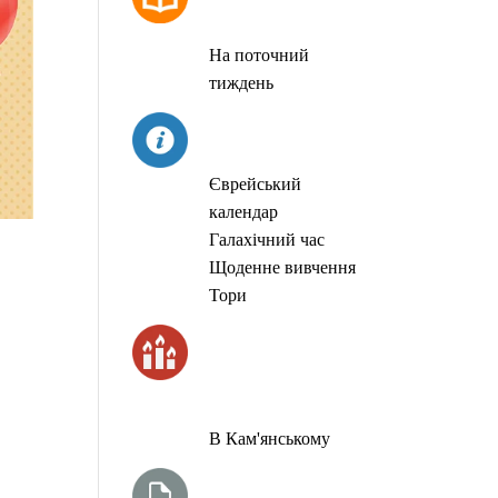
МОЛИТОВ
На поточний
тиждень
СЬОГОДНІ
Єврейський
календар
Галахічний час
Щоденне вивчення
Тори
ЧАС
ЗАПАЛЮВАННЯ
СВІЧОК
В Кам'янському
ТИЖНЕВА