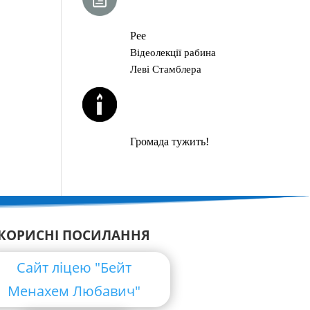
ГЛАВА ТОРИ
Рее
Відеолекції рабина
Леві Стамблера
ЙОРЦАЙТИ У
СЕРПНІ
Громада тужить!
КОРИСНІ ПОСИЛАННЯ
Сайт ліцею "Бейт
Менахем Любавич"