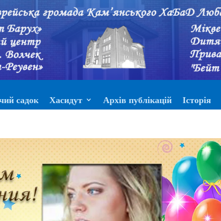
чий садок
Хасидут
Архів публікацій
Історія