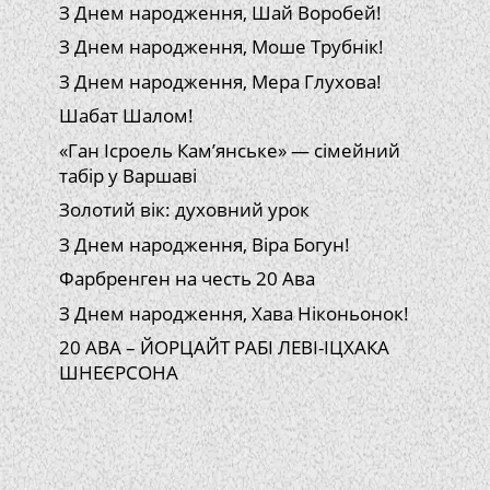
З Днем народження, Шай Воробей!
З Днем народження, Моше Трубнік!
З Днем народження, Мера Глухова!
Шабат Шалом!
«Ган Ісроель Кам’янське» — сімейний
табір у Варшаві
Золотий вік: духовний урок
З Днем народження, Віра Богун!
Фарбренген на честь 20 Ава
З Днем народження, Хава Ніконьонок!
20 АВА – ЙОРЦАЙТ РАБІ ЛЕВІ-ІЦХАКА
ШНЕЄРСОНА