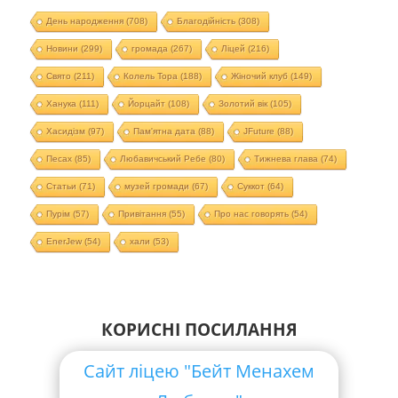
День народження
(708)
Благодійність
(308)
Новини
(299)
громада
(267)
Ліцей
(216)
Свято
(211)
Колель Тора
(188)
Жіночий клуб
(149)
Ханука
(111)
Йорцайт
(108)
Золотий вік
(105)
Хасидізм
(97)
Пам'ятна дата
(88)
JFuture
(88)
Песах
(85)
Любавичський Ребе
(80)
Тижнева глава
(74)
Статьи
(71)
музей громади
(67)
Суккот
(64)
Пурім
(57)
Привітання
(55)
Про нас говорять
(54)
EnerJew
(54)
хали
(53)
КОРИСНІ ПОСИЛАННЯ
Сайт ліцею "Бейт Менахем