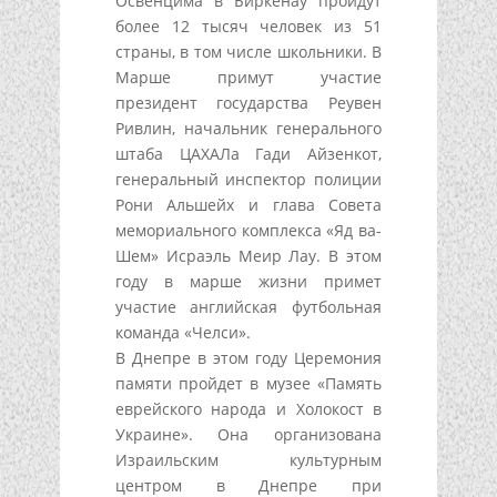
Освенцима в Биркенау пройдут
более 12 тысяч человек из 51
страны, в том числе школьники. В
Марше примут участие
президент государства Реувен
Ривлин, начальник генерального
штаба ЦАХАЛа Гади Айзенкот,
генеральный инспектор полиции
Рони Альшейх и глава Совета
мемориального комплекса «Яд ва-
Шем» Исраэль Меир Лау. В этом
году в марше жизни примет
участие английская футбольная
команда «Челси».
В Днепре в этом году Церемония
памяти пройдет в музее «Память
еврейского народа и Холокост в
Украине». Она организована
Израильским культурным
центром в Днепре при