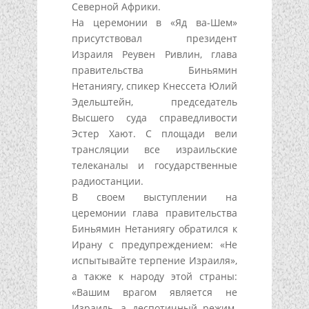
Северной Африки.
На церемонии в «Яд ва-Шем»
присутствовал президент
Израиля Реувен Ривлин, глава
правительства Биньямин
Нетаниягу, спикер Кнессета Юлий
Эдельштейн, председатель
Высшего суда справедливости
Эстер Хают. С площади вели
трансляции все израильские
телеканалы и государственные
радиостанции.
В своем выступлении на
церемонии глава правительства
Биньямин Нетаниягу обратился к
Ирану с предупреждением: «Не
испытывайте терпение Израиля»,
а также к народу этой страны:
«Вашим врагом является не
Израиль, а деспотичный режим.