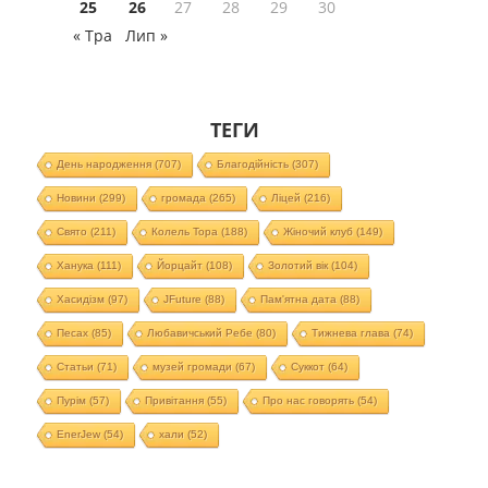
25
26
27
28
29
30
« Тра
Лип »
ТЕГИ
День народження
(707)
Благодійність
(307)
Новини
(299)
громада
(265)
Ліцей
(216)
Свято
(211)
Колель Тора
(188)
Жіночий клуб
(149)
Ханука
(111)
Йорцайт
(108)
Золотий вік
(104)
Хасидізм
(97)
JFuture
(88)
Пам'ятна дата
(88)
Песах
(85)
Любавичський Ребе
(80)
Тижнева глава
(74)
Статьи
(71)
музей громади
(67)
Суккот
(64)
Пурім
(57)
Привітання
(55)
Про нас говорять
(54)
EnerJew
(54)
хали
(52)