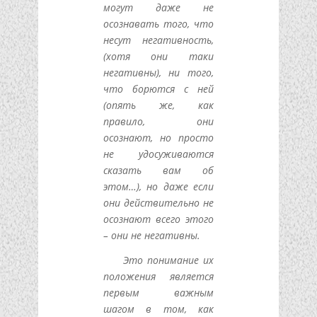
могут даже не
осознавать того, что
несут негативность,
(хотя они таки
негативны), ни того,
что борются с ней
(опять же, как
правило, они
осознают, но просто
не удосуживаются
сказать вам об
этом…), но даже если
они действительно не
осознают всего этого
– они не негативны.
Это понимание их
положения является
первым важным
шагом в том, как