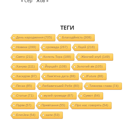
« Сер
Жов »
ТЕГИ
День народження
(705)
Благодійність
(308)
Новини
(299)
громада
(267)
Ліцей
(216)
Свято
(211)
Колель Тора
(188)
Жіночий клуб
(149)
Ханука
(111)
Йорцайт
(108)
Золотий вік
(105)
Хасидізм
(97)
Пам'ятна дата
(88)
JFuture
(88)
Песах
(85)
Любавичський Ребе
(80)
Тижнева глава
(74)
Статьи
(71)
музей громади
(67)
Суккот
(64)
Пурім
(57)
Привітання
(55)
Про нас говорять
(54)
EnerJew
(54)
хали
(53)