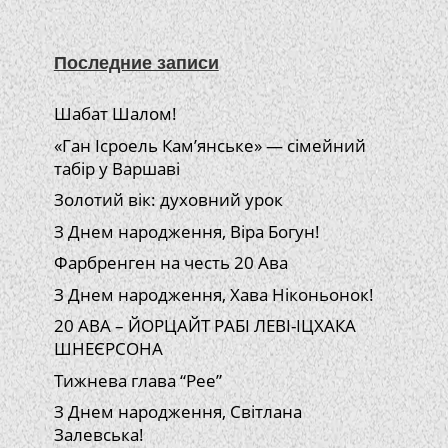
Последние записи
Шабат Шалом!
«Ган Ісроель Кам’янське» — сімейний
табір у Варшаві
Золотий вік: духовний урок
З Днем народження, Віра Богун!
Фарбренген на честь 20 Ава
З Днем народження, Хава Ніконьонок!
20 АВА – ЙОРЦАЙТ РАБІ ЛЕВІ-ІЦХАКА
ШНЕЄРСОНА
Тижнева глава “Рее”
З Днем народження, Світлана
Залевська!