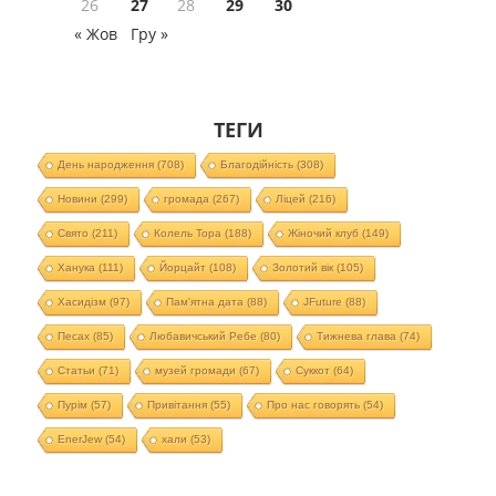
26
27
28
29
30
« Жов
Гру »
ТЕГИ
День народження
(708)
Благодійність
(308)
Новини
(299)
громада
(267)
Ліцей
(216)
Свято
(211)
Колель Тора
(188)
Жіночий клуб
(149)
Ханука
(111)
Йорцайт
(108)
Золотий вік
(105)
Хасидізм
(97)
Пам'ятна дата
(88)
JFuture
(88)
Песах
(85)
Любавичський Ребе
(80)
Тижнева глава
(74)
Статьи
(71)
музей громади
(67)
Суккот
(64)
Пурім
(57)
Привітання
(55)
Про нас говорять
(54)
EnerJew
(54)
хали
(53)