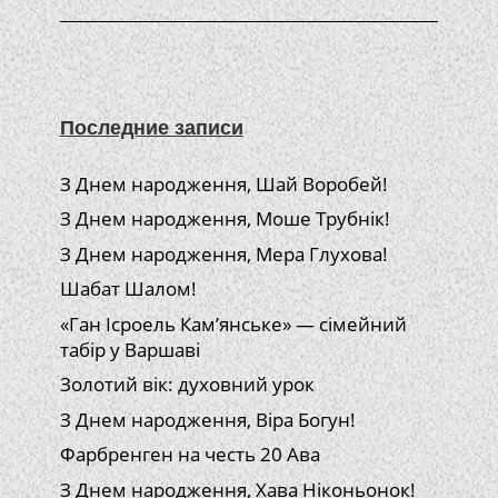
Последние записи
З Днем народження, Шай Воробей!
З Днем народження, Моше Трубнік!
З Днем народження, Мера Глухова!
Шабат Шалом!
«Ган Ісроель Кам’янське» — сімейний
табір у Варшаві
Золотий вік: духовний урок
З Днем народження, Віра Богун!
Фарбренген на честь 20 Ава
З Днем народження, Хава Ніконьонок!