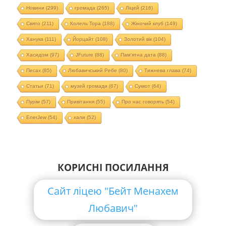
Новини
(299)
громада
(265)
Ліцей
(216)
Свято
(211)
Колель Тора
(188)
Жіночий клуб
(149)
Ханука
(111)
Йорцайт
(108)
Золотий вік
(104)
Хасидізм
(97)
JFuture
(88)
Пам'ятна дата
(88)
Песах
(85)
Любавичський Ребе
(80)
Тижнева глава
(74)
Статьи
(71)
музей громади
(67)
Суккот
(64)
Пурім
(57)
Привітання
(55)
Про нас говорять
(54)
EnerJew
(54)
хали
(52)
КОРИСНІ ПОСИЛАННЯ
Сайт ліцею "Бейт Менахем
Любавич"