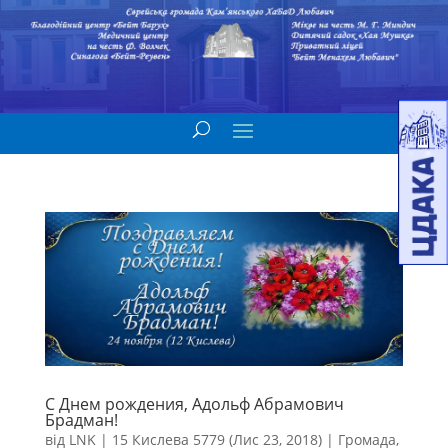
С Днем рождения, Адольф Абрамович
Брадман!
від
LNK
|
15 Кислева 5779 (Лис 23, 2018)
|
Громада
,