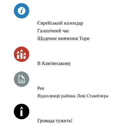
СЬОГОДНІ
Єврейський календар
Галахічний час
Щоденне вивчення Тори
ЧАС ЗАПАЛЮВАННЯ СВІЧОК
В Кам'янському
ТИЖНЕВА ГЛАВА ТОРИ
Рее
Відеолекції рабина Леві Стамблера
ЙОРЦАЙТИ У СЕРПНІ
Громада тужить!