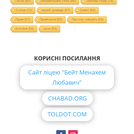
Песах
(85)
Любавичський Ребе
(80)
Тижнева глава
(74)
Статьи
(71)
музей громади
(67)
Суккот
(64)
Пурім
(57)
Привітання
(55)
Про нас говорять
(54)
EnerJew
(54)
хали
(53)
КОРИСНІ ПОСИЛАННЯ
Сайт ліцею "Бейт Менахем
Любавич"
CHABAD.ORG
TOLDOT.COM