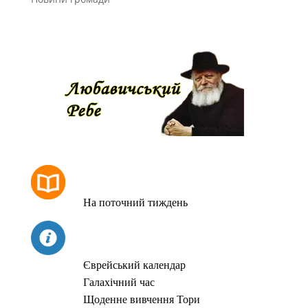
РОЗКЛАД МОЛИТОВ
На поточний тиждень
СЬОГОДНІ
Єврейський календар
Галахічний час
Щоденне вивчення Тори