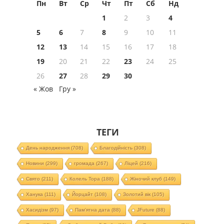
Пн
Вт
Ср
Чт
Пт
Сб
Нд
1
2
3
4
5
6
7
8
9
10
11
12
13
14
15
16
17
18
19
20
21
22
23
24
25
26
27
28
29
30
« Жов
Гру »
ТЕГИ
День народження
(708)
Благодійність
(308)
Новини
(299)
громада
(267)
Ліцей
(216)
Свято
(211)
Колель Тора
(188)
Жіночий клуб
(149)
Ханука
(111)
Йорцайт
(108)
Золотий вік
(105)
Хасидізм
(97)
Пам'ятна дата
(88)
JFuture
(88)