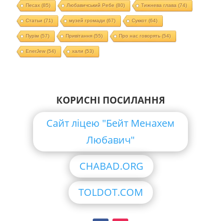
Песах
(85)
Любавичський Ребе
(80)
Тижнева глава
(74)
Статьи
(71)
музей громади
(67)
Суккот
(64)
Пурім
(57)
Привітання
(55)
Про нас говорять
(54)
EnerJew
(54)
хали
(53)
КОРИСНІ ПОСИЛАННЯ
Сайт ліцею "Бейт Менахем
Любавич"
CHABAD.ORG
TOLDOT.COM