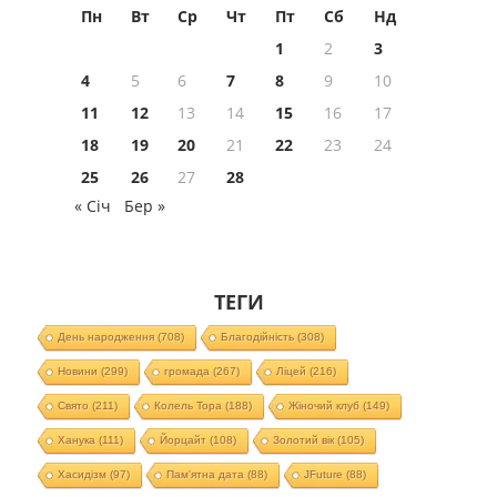
Пн
Вт
Ср
Чт
Пт
Сб
Нд
1
2
3
4
5
6
7
8
9
10
11
12
13
14
15
16
17
18
19
20
21
22
23
24
25
26
27
28
« Січ
Бер »
ТЕГИ
День народження
(708)
Благодійність
(308)
Новини
(299)
громада
(267)
Ліцей
(216)
Свято
(211)
Колель Тора
(188)
Жіночий клуб
(149)
Ханука
(111)
Йорцайт
(108)
Золотий вік
(105)
Хасидізм
(97)
Пам'ятна дата
(88)
JFuture
(88)