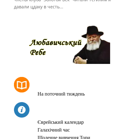
давали цдаку в честь...
РОЗКЛАД МОЛИТОВ
На поточний тиждень
СЬОГОДНІ
Єврейський календар
Галахічний час
Щоденне вивчення Тори