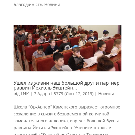
Благодійність
,
Новини
Ушел из жизни наш большой друг и партнер
раввин Йехиэль Экштейн…
від
LNK
|
7 Адара I 5779 (Лют 12, 2019)
|
Новини
Школа “Ор-Авнер” Каменского выражает огромное
сожаление в связи с безвременной кончиной
замечательного человека, еврея с большой буквы,
раввина Йехиэля Экштейна. Ученики школы и
члены клуба “Золотой век” читали Тегилим и