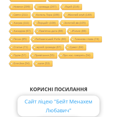
Новини
(299)
громада
(267)
Ліцей
(216)
Свято
(211)
Колель Тора
(188)
Жіночий клуб
(149)
Ханука
(111)
Йорцайт
(108)
Золотий вік
(105)
Хасидізм
(97)
Пам'ятна дата
(88)
JFuture
(88)
Песах
(85)
Любавичський Ребе
(80)
Тижнева глава
(74)
Статьи
(71)
музей громади
(67)
Суккот
(64)
Пурім
(57)
Привітання
(55)
Про нас говорять
(54)
EnerJew
(54)
хали
(53)
КОРИСНІ ПОСИЛАННЯ
Сайт ліцею "Бейт Менахем
Любавич"