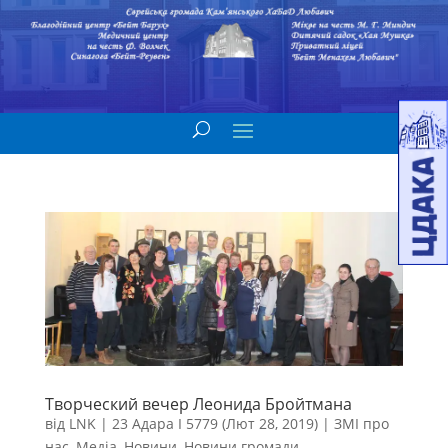
Творческий вечер Леонида Бройтмана
від
LNK
|
23 Адара I 5779 (Лют 28, 2019)
|
ЗМІ про
нас
,
Медіа
,
Новини
,
Новини громади