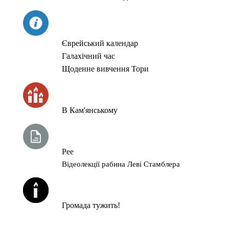
СЬОГОДНІ
Єврейський календар
Галахічний час
Щоденне вивчення Тори
ЧАС ЗАПАЛЮВАННЯ СВІЧОК
В Кам'янському
ТИЖНЕВА ГЛАВА ТОРИ
Рее
Відеолекції рабина Леві Стамблера
ЙОРЦАЙТИ У СЕРПНІ
Громада тужить!