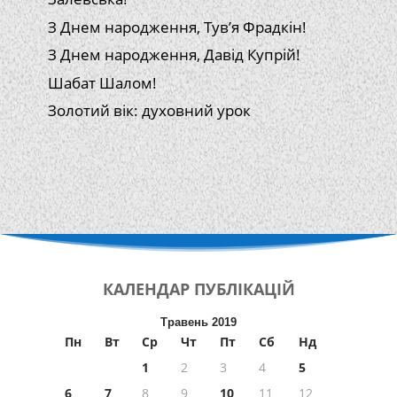
З Днем народження, Тув’я Фрадкін!
З Днем народження, Давід Купрій!
Шабат Шалом!
Золотий вік: духовний урок
КАЛЕНДАР
ПУБЛІКАЦІЙ
Травень 2019
Пн
Вт
Ср
Чт
Пт
Сб
Нд
1
2
3
4
5
6
7
8
9
10
11
12