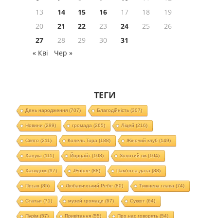
13
14
15
16
17
18
19
20
21
22
23
24
25
26
27
28
29
30
31
« Кві
Чер »
ТЕГИ
День народження
(707)
Благодійність
(307)
Новини
(299)
громада
(265)
Ліцей
(216)
Свято
(211)
Колель Тора
(188)
Жіночий клуб
(149)
Ханука
(111)
Йорцайт
(108)
Золотий вік
(104)
Хасидізм
(97)
JFuture
(88)
Пам'ятна дата
(88)
Песах
(85)
Любавичський Ребе
(80)
Тижнева глава
(74)
Статьи
(71)
музей громади
(67)
Суккот
(64)
Пурім
(57)
Привітання
(55)
Про нас говорять
(54)