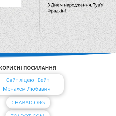
З Днем народження, Тув’я
Фрадкін!
КОРИСНІ ПОСИЛАННЯ
Сайт ліцею "Бейт
Менахем Любавич"
CHABAD.ORG