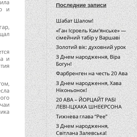
ила
Последние записи
о и
Шабат Шалом!
гар,
«Ган Ісроель Кам’янське» —
ещал
сімейний табір у Варшаві
Золотий вік: духовний урок
ется
З Днем народження, Віра
ва и
Богун!
ытия
Фарбренген на честь 20 Ава
З Днем народження, Хава
том,
Ніконьонок!
есла
ного
20 АВА – ЙОРЦАЙТ РАБІ
ычаи
ЛЕВІ-ІЦХАКА ШНЕЄРСОНА
ника
Тижнева глава “Рее”
З Днем народження,
Світлана Залевська!