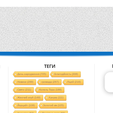
ТЕГИ
Й
День народження
(705)
Благодійність
(308)
Новини
(299)
громада
(267)
Ліцей
(216)
Свято
(211)
Колель Тора
(188)
Жіночий клуб
(149)
Ханука
(111)
Йорцайт
(108)
Золотий вік
(105)