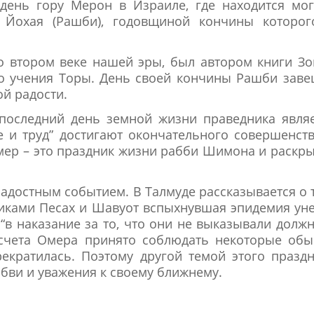
день гору Мерон в Израиле, где находится мог
Йохая (Рашби), годовщиной кончины которог
 втором веке нашей эры, был автором книги Зо
го учения Торы. День своей кончины Рашби зав
ой радости.
 последний день земной жизни праведника явля
ие и труд” достигают окончательного совершенст
Омер – это праздник жизни рабби Шимона и раскр
радостным событием. В Талмуде рассказывается о 
иками Песах и Шавуот вспыхнувшая эпидемия ун
“в наказание за то, что они не выказывали долж
отсчета Омера принято соблюдать некоторые об
рекратилась. Поэтому другой темой этого празд
юбви и уважения к своему ближнему.