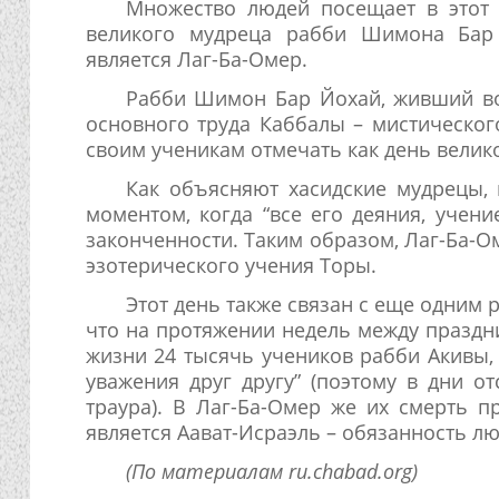
Множество людей посещает в этот 
великого мудреца рабби Шимона Бар 
является Лаг-Ба-Омер.
Рабби Шимон Бар Йохай, живший во
основного труда Каббалы – мистическо
своим ученикам отмечать как день велик
Как объясняют хасидские мудрецы,
моментом, когда “все его деяния, учен
законченности. Таким образом, Лаг-Ба-
эзотерического учения Торы.
Этот день также связан с еще одним 
что на протяжении недель между праздн
жизни 24 тысячь учеников рабби Акивы, 
уважения друг другу” (поэтому в дни 
траура). В Лаг-Ба-Омер же их смерть п
является Аават-Исраэль – обязанность л
(По материалам ru.chabad.org)