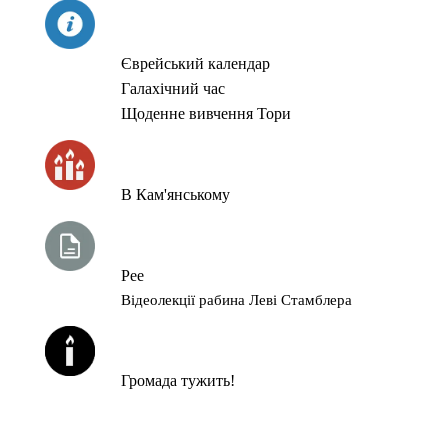
СЬОГОДНІ
Єврейський календар
Галахічний час
Щоденне вивчення Тори
ЧАС ЗАПАЛЮВАННЯ СВІЧОК
В Кам'янському
ТИЖНЕВА ГЛАВА ТОРИ
Рее
Відеолекції рабина Леві Стамблера
ЙОРЦАЙТИ У СЕРПНІ
Громада тужить!