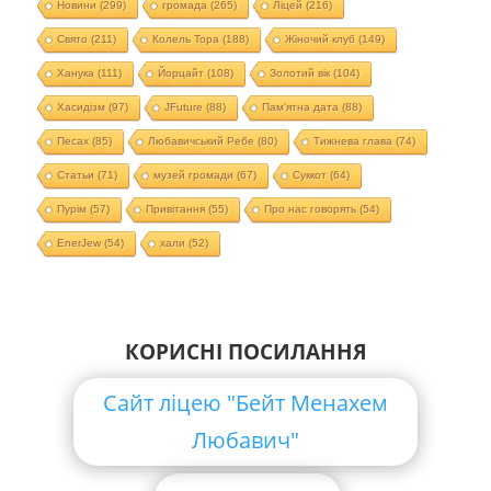
Новини
(299)
громада
(265)
Ліцей
(216)
Свято
(211)
Колель Тора
(188)
Жіночий клуб
(149)
Ханука
(111)
Йорцайт
(108)
Золотий вік
(104)
Хасидізм
(97)
JFuture
(88)
Пам'ятна дата
(88)
Песах
(85)
Любавичський Ребе
(80)
Тижнева глава
(74)
Статьи
(71)
музей громади
(67)
Суккот
(64)
Пурім
(57)
Привітання
(55)
Про нас говорять
(54)
EnerJew
(54)
хали
(52)
КОРИСНІ ПОСИЛАННЯ
Сайт ліцею "Бейт Менахем
Любавич"