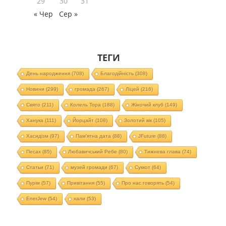
29
30
31
« Чер
Сер »
ТЕГИ
День народження
(708)
Благодійність
(308)
Новини
(299)
громада
(267)
Ліцей
(216)
Свято
(211)
Колель Тора
(188)
Жіночий клуб
(149)
Ханука
(111)
Йорцайт
(108)
Золотий вік
(105)
Хасидізм
(97)
Пам'ятна дата
(88)
JFuture
(88)
Песах
(85)
Любавичський Ребе
(80)
Тижнева глава
(74)
Статьи
(71)
музей громади
(67)
Суккот
(64)
Пурім
(57)
Привітання
(55)
Про нас говорять
(54)
EnerJew
(54)
хали
(53)