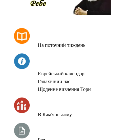
РОЗКЛАД МОЛИТОВ
На поточний тиждень
СЬОГОДНІ
Єврейський календар
Галахічний час
Щоденне вивчення Тори
ЧАС ЗАПАЛЮВАННЯ СВІЧОК
В Кам'янському
ТИЖНЕВА ГЛАВА ТОРИ
Рее