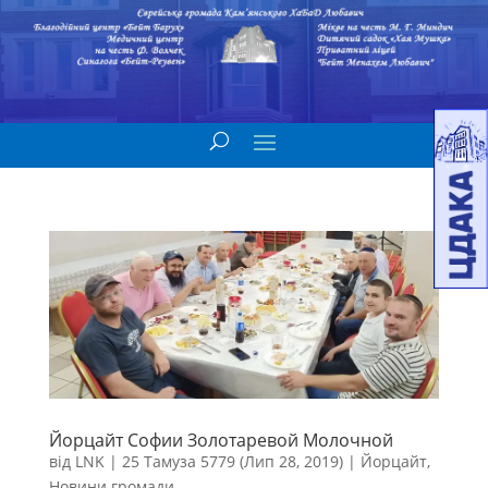
Йорцайт Софии Золотаревой Молочной
від
LNK
|
25 Тамуза 5779 (Лип 28, 2019)
|
Йорцайт
,
Новини громади