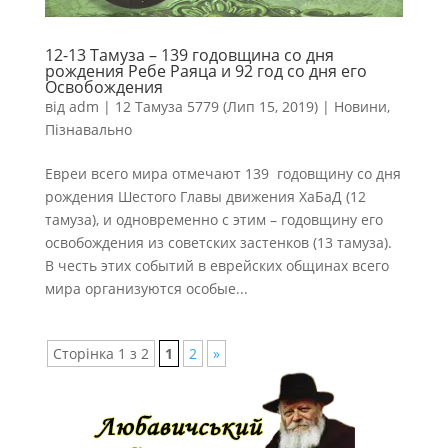
12-13 Тамуза – 139 годовщина со дня
рождения Ребе Раяца и 92 год со дня его
Освобождения
від
adm
|
12 Тамуза 5779 (Лип 15, 2019)
|
Новини
,
Пізнавально
Евреи всего мира отмечают 139 годовщину со дня
рождения Шестого Главы движения ХаБаД (12
тамуза), и одновременно с этим – годовщину его
освобождения из советских застенков (13 тамуза).
В честь этих событий в еврейских общинах всего
мира организуются особые...
Сторінка 1 з 2
1
2
»