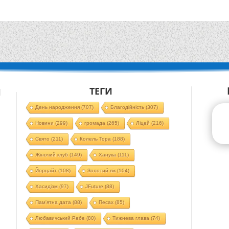
ТЕГИ
Й
День народження
(707)
Благодійність
(307)
Новини
(299)
громада
(265)
Ліцей
(216)
Свято
(211)
Колель Тора
(188)
Жіночий клуб
(149)
Ханука
(111)
Йорцайт
(108)
Золотий вік
(104)
Хасидізм
(97)
JFuture
(88)
Пам'ятна дата
(88)
Песах
(85)
Любавичський Ребе
(80)
Тижнева глава
(74)