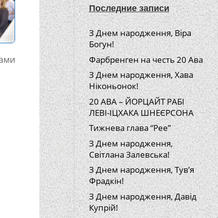
Последние записи
З Днем народження, Віра
Богун!
тами
Фарбренген на честь 20 Ава
З Днем народження, Хава
Ніконьонок!
20 АВА – ЙОРЦАЙТ РАБІ
ЛЕВІ-ІЦХАКА ШНЕЄРСОНА
Тижнева глава “Рее”
З Днем народження,
Світлана Залевська!
З Днем народження, Тув’я
Фрадкін!
З Днем народження, Давід
Купрій!