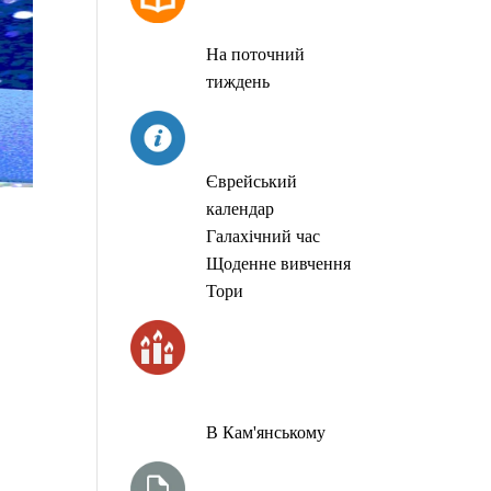
МОЛИТОВ
На поточний
тиждень
СЬОГОДНІ
Єврейський
календар
Галахічний час
Щоденне вивчення
Тори
ЧАС
ЗАПАЛЮВАННЯ
СВІЧОК
В Кам'янському
ТИЖНЕВА