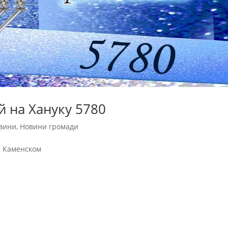
 на Хануку 5780
вини
,
Новини громади
оде Каменском