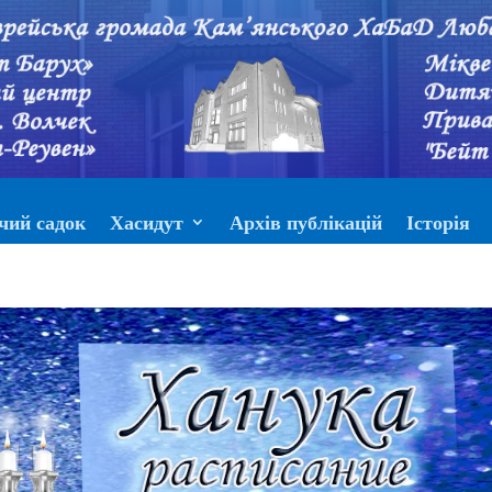
чий садок
Хасидут
Архів публікацій
Історія