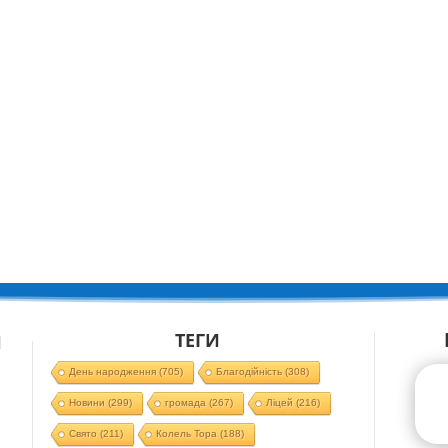
ТЕГИ
Й
День народження
(705)
Благодійність
(308)
Новини
(299)
громада
(267)
Ліцей
(216)
Свято
(211)
Колель Тора
(188)