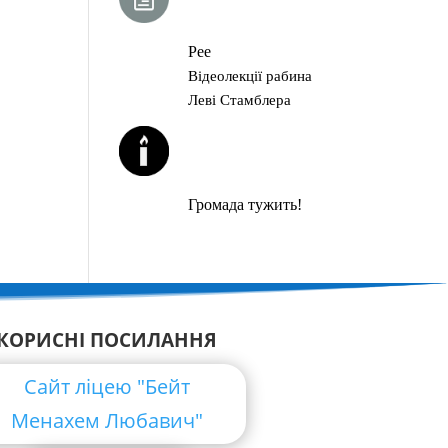
ГЛАВА ТОРИ
Рее
Відеолекції рабина
Леві Стамблера
ЙОРЦАЙТИ У
СЕРПНІ
Громада тужить!
КОРИСНІ ПОСИЛАННЯ
Сайт ліцею "Бейт
Менахем Любавич"