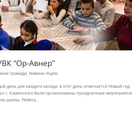
УВК “Ор-Авнер”
вини громади
,
Новини ліцею
й день для каждого хасида: в этот день отмечается Новый год
ер» г. Каменского были организованы праздничные мероприяти
ов школы. Ребята...