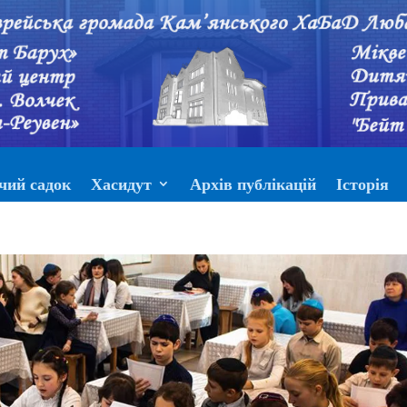
чий садок
Хасидут
Архів публікацій
Історія