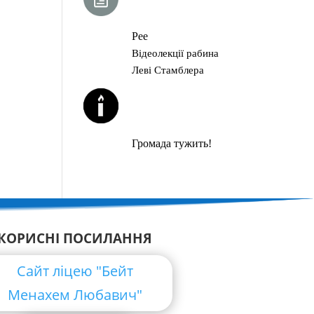
ГЛАВА ТОРИ
Рее
Відеолекції рабина
Леві Стамблера
ЙОРЦАЙТИ У
СЕРПНІ
Громада тужить!
КОРИСНІ ПОСИЛАННЯ
Сайт ліцею "Бейт
Менахем Любавич"