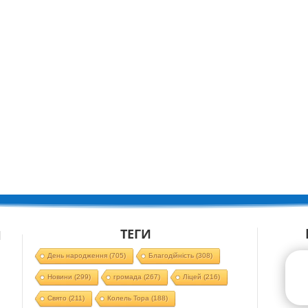
ТЕГИ
Й
День народження
(705)
Благодійність
(308)
Новини
(299)
громада
(267)
Ліцей
(216)
Свято
(211)
Колель Тора
(188)