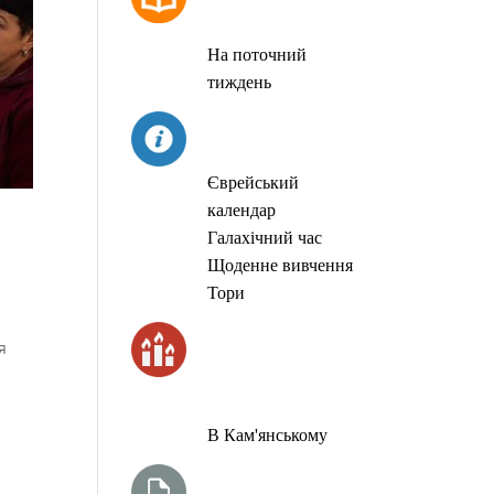
МОЛИТОВ
На поточний
тиждень
СЬОГОДНІ
Єврейський
календар
Галахічний час
Щоденне вивчення
Тори
ЧАС
я
ЗАПАЛЮВАННЯ
СВІЧОК
В Кам'янському
ТИЖНЕВА