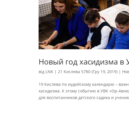
Новый год хасидизма в 
від
LNK
|
21 Кислева 5780 (Гру 19, 2019)
|
Но
19 Кислева по иудейскому календарю – важны
хасидизма. К этому событию в УВК «Ор-Авн
для воспитанников детского садика и ученик