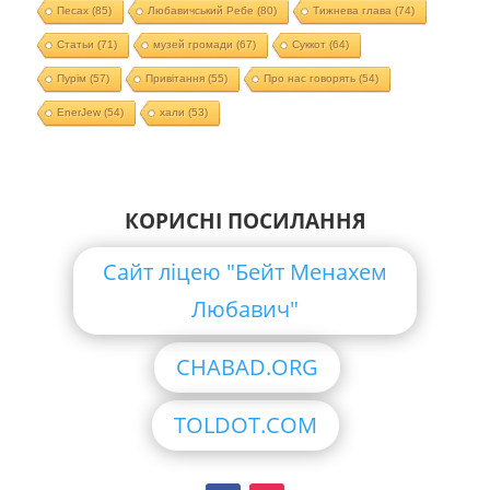
Песах
(85)
Любавичський Ребе
(80)
Тижнева глава
(74)
Статьи
(71)
музей громади
(67)
Суккот
(64)
Пурім
(57)
Привітання
(55)
Про нас говорять
(54)
EnerJew
(54)
хали
(53)
КОРИСНІ ПОСИЛАННЯ
Сайт ліцею "Бейт Менахем
Любавич"
CHABAD.ORG
TOLDOT.COM