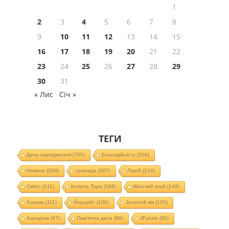
1
2
3
4
5
6
7
8
9
10
11
12
13
14
15
16
17
18
19
20
21
22
23
24
25
26
27
28
29
30
31
« Лис
Січ »
ТЕГИ
День народження
(705)
Благодійність
(308)
Новини
(299)
громада
(267)
Ліцей
(216)
Свято
(211)
Колель Тора
(188)
Жіночий клуб
(149)
Ханука
(111)
Йорцайт
(108)
Золотий вік
(105)
Хасидізм
(97)
Пам'ятна дата
(88)
JFuture
(88)