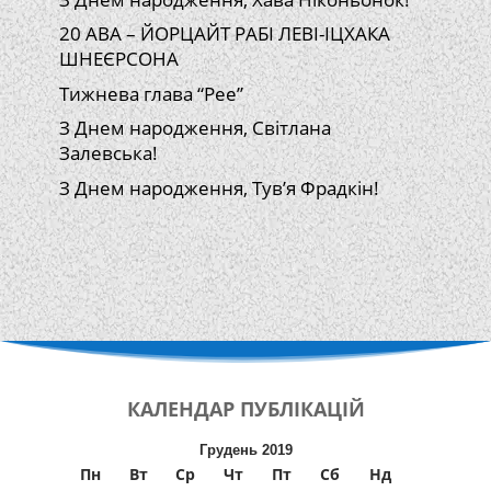
20 АВА – ЙОРЦАЙТ РАБІ ЛЕВІ-ІЦХАКА
ШНЕЄРСОНА
Тижнева глава “Рее”
З Днем народження, Світлана
Залевська!
З Днем народження, Тув’я Фрадкін!
КАЛЕНДАР
ПУБЛІКАЦІЙ
Грудень 2019
Пн
Вт
Ср
Чт
Пт
Сб
Нд