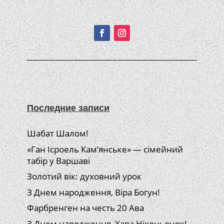
Подписывайтесь!
Последние записи
Шабат Шалом!
«Ган Ісроель Кам’янське» — сімейний
табір у Варшаві
Золотий вік: духовний урок
З Днем народження, Віра Богун!
Фарбренген на честь 20 Ава
З Днем народження, Хава Ніконьонок!