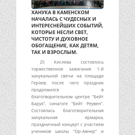
ХАНУКА В КАМЕНСКОМ
НАЧАЛАСЬ С ЧУДЕСНЫХ И
ИНТЕРЕСНЕЙШИХ СОБЫТИЙ,
КОТОРЫЕ НЕСЛИ СВЕТ,
ЧИСТОТУ И ДУХОВНОЕ
ОБОГАЩЕНИЕ, КАК ДЕТЯМ,
ТАК И ВЗРОСЛЫМ.
25 Кислева состоялось
торжественное зажигание 1-й
ханукальной свечи на площади
Героев, после чего праздник
продолжился в
благотворительном центре “Бейт
Барух”, синагоге “Бейт Реувен”.
Состоялась благотворительная
ханукальная ярмарка,
праздничный концерт с участием
учеников школы “Ор-Авнер” и