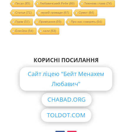
Песах
(85)
Любавичський Ребе
(80)
Тижнева глава
(74)
Статьи
(71)
музей громади
(67)
Суккот
(64)
Пурім
(57)
Привітання
(55)
Про нас говорять
(54)
EnerJew
(54)
хали
(53)
КОРИСНІ ПОСИЛАННЯ
Сайт ліцею "Бейт Менахем
Любавич"
CHABAD.ORG
TOLDOT.COM