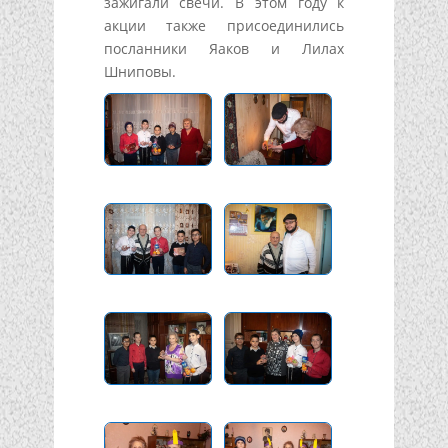
зажигали свечи. В этом году к
акции также присоединились
посланники Яаков и Лилах
Шниповы.