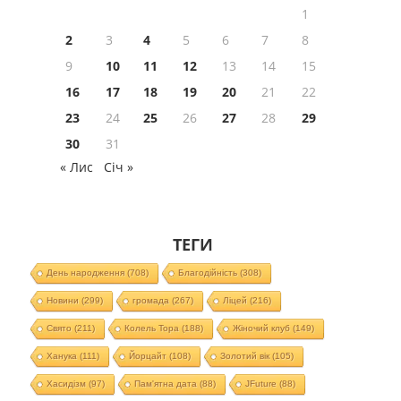
1
2
3
4
5
6
7
8
9
10
11
12
13
14
15
16
17
18
19
20
21
22
23
24
25
26
27
28
29
30
31
« Лис
Січ »
ТЕГИ
День народження
(708)
Благодійність
(308)
Новини
(299)
громада
(267)
Ліцей
(216)
Свято
(211)
Колель Тора
(188)
Жіночий клуб
(149)
Ханука
(111)
Йорцайт
(108)
Золотий вік
(105)
Хасидізм
(97)
Пам'ятна дата
(88)
JFuture
(88)