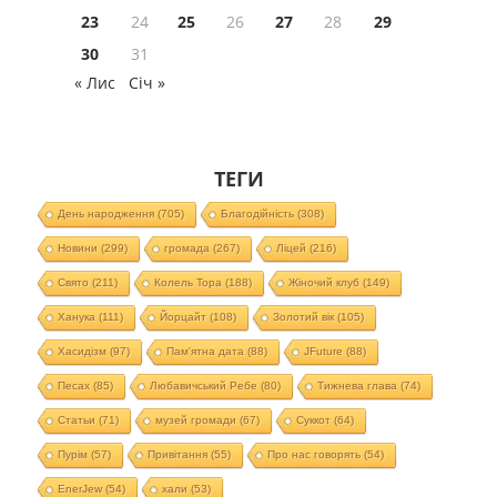
23
24
25
26
27
28
29
30
31
« Лис
Січ »
ТЕГИ
День народження
(705)
Благодійність
(308)
Новини
(299)
громада
(267)
Ліцей
(216)
Свято
(211)
Колель Тора
(188)
Жіночий клуб
(149)
Ханука
(111)
Йорцайт
(108)
Золотий вік
(105)
Хасидізм
(97)
Пам'ятна дата
(88)
JFuture
(88)
Песах
(85)
Любавичський Ребе
(80)
Тижнева глава
(74)
Статьи
(71)
музей громади
(67)
Суккот
(64)
Пурім
(57)
Привітання
(55)
Про нас говорять
(54)
EnerJew
(54)
хали
(53)