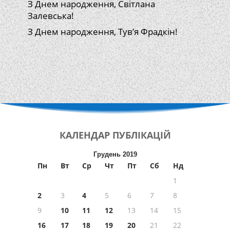
З Днем народження, Світлана
Залевська!
З Днем народження, Тув’я Фрадкін!
КАЛЕНДАР
ПУБЛІКАЦІЙ
Грудень 2019
Пн
Вт
Ср
Чт
Пт
Сб
Нд
1
2
3
4
5
6
7
8
9
10
11
12
13
14
15
16
17
18
19
20
21
22