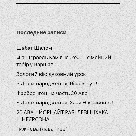
Последние записи
Шабат Шалом!
«Ган Ісроель Кам’янське» — сімейний
табір у Варшаві
Золотий вік: духовний урок
З Днем народження, Віра Богун!
Фарбренген на честь 20 Ава
З Днем народження, Хава Ніконьонок!
20 АВА – ЙОРЦАЙТ РАБІ ЛЕВІ-ІЦХАКА
ШНЕЄРСОНА
Тижнева глава “Рее”