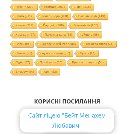
Новини
(299)
громада
(267)
Ліцей
(216)
Свято
(211)
Колель Тора
(188)
Жіночий клуб
(149)
Ханука
(111)
Йорцайт
(108)
Золотий вік
(105)
Хасидізм
(97)
Пам'ятна дата
(88)
JFuture
(88)
Песах
(85)
Любавичський Ребе
(80)
Тижнева глава
(74)
Статьи
(71)
музей громади
(67)
Суккот
(64)
Пурім
(57)
Привітання
(55)
Про нас говорять
(54)
EnerJew
(54)
хали
(53)
КОРИСНІ ПОСИЛАННЯ
Сайт ліцею "Бейт Менахем
Любавич"