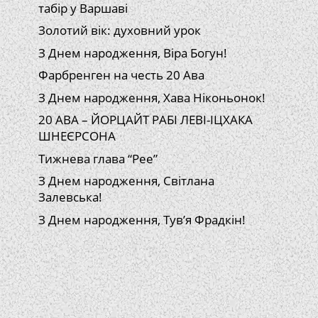
табір у Варшаві
Золотий вік: духовний урок
З Днем народження, Віра Богун!
Фарбренген на честь 20 Ава
З Днем народження, Хава Ніконьонок!
20 АВА – ЙОРЦАЙТ РАБІ ЛЕВІ-ІЦХАКА
ШНЕЄРСОНА
Тижнева глава “Рее”
З Днем народження, Світлана
Залевська!
З Днем народження, Тув’я Фрадкін!