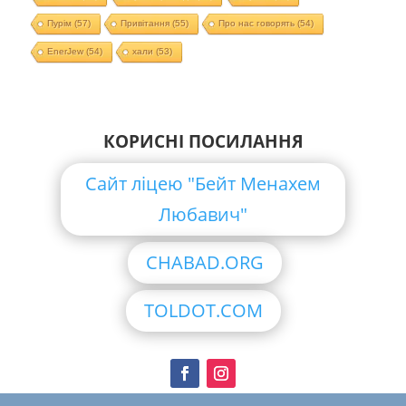
Пурім
(57)
Привітання
(55)
Про нас говорять
(54)
EnerJew
(54)
хали
(53)
КОРИСНІ ПОСИЛАННЯ
Сайт ліцею "Бейт Менахем
Любавич"
CHABAD.ORG
TOLDOT.COM