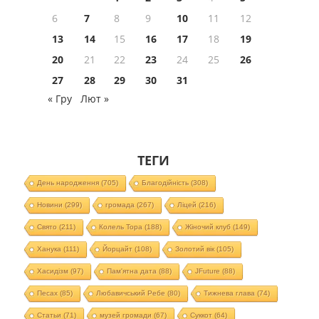
6
7
8
9
10
11
12
13
14
15
16
17
18
19
20
21
22
23
24
25
26
27
28
29
30
31
« Гру
Лют »
ТЕГИ
День народження
(705)
Благодійність
(308)
Новини
(299)
громада
(267)
Ліцей
(216)
Свято
(211)
Колель Тора
(188)
Жіночий клуб
(149)
Ханука
(111)
Йорцайт
(108)
Золотий вік
(105)
Хасидізм
(97)
Пам'ятна дата
(88)
JFuture
(88)
Песах
(85)
Любавичський Ребе
(80)
Тижнева глава
(74)
Статьи
(71)
музей громади
(67)
Суккот
(64)