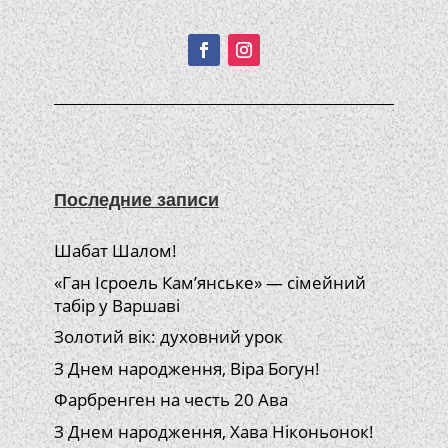
Подписывайтесь!
Последние записи
Шабат Шалом!
«Ган Ісроель Кам’янське» — сімейний
табір у Варшаві
Золотий вік: духовний урок
З Днем народження, Віра Богун!
Фарбренген на честь 20 Ава
З Днем народження, Хава Ніконьонок!