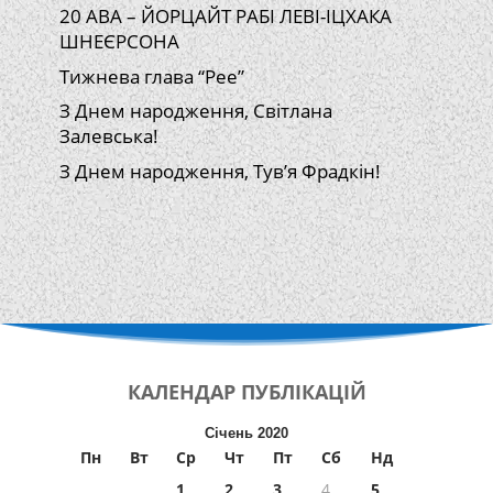
20 АВА – ЙОРЦАЙТ РАБІ ЛЕВІ-ІЦХАКА
ШНЕЄРСОНА
Тижнева глава “Рее”
З Днем народження, Світлана
Залевська!
З Днем народження, Тув’я Фрадкін!
КАЛЕНДАР
ПУБЛІКАЦІЙ
Січень 2020
Пн
Вт
Ср
Чт
Пт
Сб
Нд
1
2
3
4
5