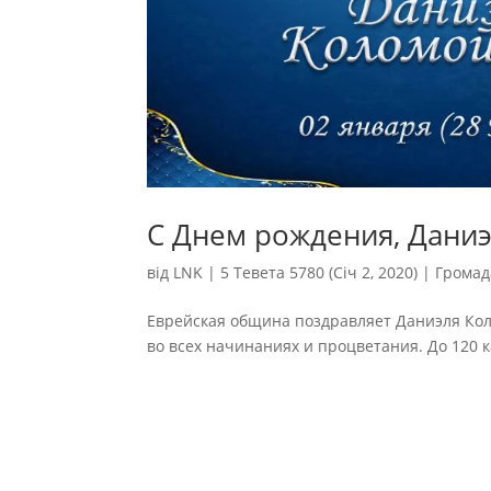
С Днем рождения, Дани
від
LNK
|
5 Тевета 5780 (Січ 2, 2020)
|
Громад
Еврейская община поздравляет Даниэля Кол
во всех начинаниях и процветания. До 120 как