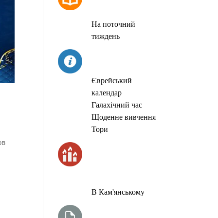
МОЛИТОВ
На поточний
тиждень
СЬОГОДНІ
Єврейський
календар
Галахічний час
Щоденне вивчення
Тори
ов
ЧАС
ЗАПАЛЮВАННЯ
СВІЧОК
В Кам'янському
ТИЖНЕВА