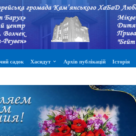
чий садок
Хасидут
Архів публікацій
Історія