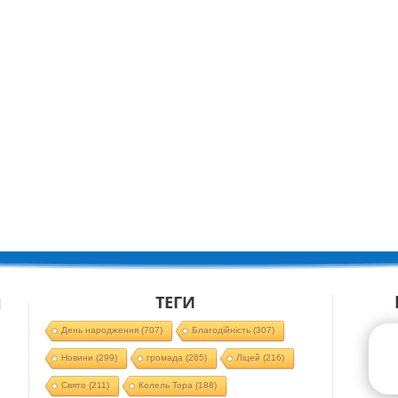
ТЕГИ
Й
День народження
(707)
Благодійність
(307)
Новини
(299)
громада
(265)
Ліцей
(216)
Свято
(211)
Колель Тора
(188)