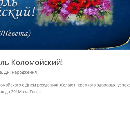
эль Коломойский!
а
,
Дні народження
омойского с Днем рождения! Желают крепкого здоровья, успех
 до 20! Мазл Тов!...