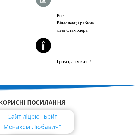
ГЛАВА ТОРИ
Рее
Відеолекції рабина
Леві Стамблера
ЙОРЦАЙТИ У
СЕРПНІ
Громада тужить!
КОРИСНІ ПОСИЛАННЯ
Сайт ліцею "Бейт
Менахем Любавич"