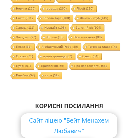
Новини
(299)
громада
(265)
Ліцей
(216)
Свято
(211)
Колель Тора
(188)
Жіночий клуб
(149)
Ханука
(111)
Йорцайт
(108)
Золотий вік
(104)
Хасидізм
(97)
JFuture
(88)
Пам'ятна дата
(88)
Песах
(85)
Любавичський Ребе
(80)
Тижнева глава
(74)
Статьи
(71)
музей громади
(67)
Суккот
(64)
Пурім
(57)
Привітання
(55)
Про нас говорять
(54)
EnerJew
(54)
хали
(52)
КОРИСНІ ПОСИЛАННЯ
Сайт ліцею "Бейт Менахем
Любавич"