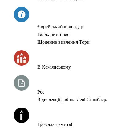
СЬОГОДНІ
Єврейський календар
Галахічний час
Щоденне вивчення Тори
ЧАС ЗАПАЛЮВАННЯ СВІЧОК
В Кам'янському
ТИЖНЕВА ГЛАВА ТОРИ
Рее
Відеолекції рабина Леві Стамблера
ЙОРЦАЙТИ У СЕРПНІ
Громада тужить!