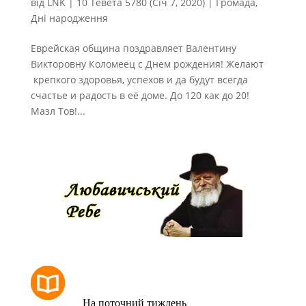
від
LNK
|
10 Тевета 5780 (Січ 7, 2020)
|
Громада
,
Дні народження
Еврейская община поздравляет Валентину
Викторовну Коломеец с Днем рождения! Желают
крепкого здоровья, успехов и да будут всегда
счастье и радость в её доме. До 120 как до 20!
Мазл Тов!...
РОЗКЛАД МОЛИТОВ
На поточний тиждень