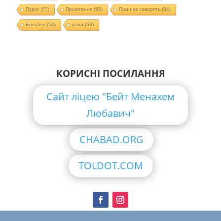
Пурім
(57)
Привітання
(55)
Про нас говорять
(54)
EnerJew
(54)
хали
(53)
КОРИСНІ ПОСИЛАННЯ
Сайт ліцею "Бейт Менахем
Любавич"
CHABAD.ORG
TOLDOT.COM