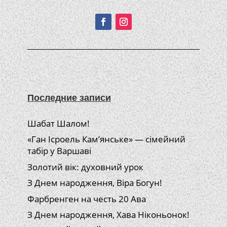
Подписывайтесь!
Последние записи
Шабат Шалом!
«Ган Ісроель Кам’янське» — сімейний
табір у Варшаві
Золотий вік: духовний урок
З Днем народження, Віра Богун!
Фарбренген на честь 20 Ава
З Днем народження, Хава Ніконьонок!