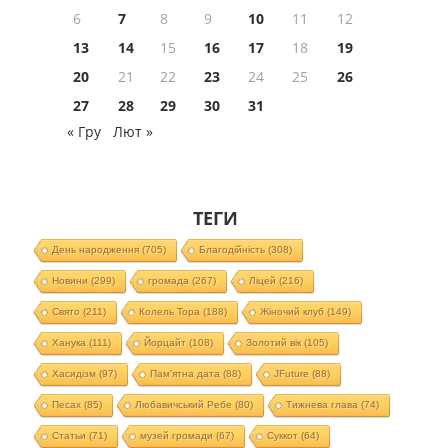
6
7
8
9
10
11
12
13
14
15
16
17
18
19
20
21
22
23
24
25
26
27
28
29
30
31
« Гру
Лют »
ТЕГИ
День народження
(705)
Благодійність
(308)
Новини
(299)
громада
(267)
Ліцей
(216)
Свято
(211)
Колель Тора
(188)
Жіночий клуб
(149)
Ханука
(111)
Йорцайт
(108)
Золотий вік
(105)
Хасидізм
(97)
Пам'ятна дата
(88)
JFuture
(88)
Песах
(85)
Любавичський Ребе
(80)
Тижнева глава
(74)
Статьи
(71)
музей громади
(67)
Суккот
(64)