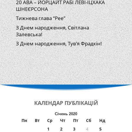
20 АВА – ЙОРЦАЙТ РАБІ ЛЕВІ-ІЦХАКА
ШНЕЄРСОНА
Тижнева глава “Рее”
З Днем народження, Світлана
Залевська!
З Днем народження, Тув’я Фрадкін!
КАЛЕНДАР
ПУБЛІКАЦІЙ
Січень 2020
Пн
Вт
Ср
Чт
Пт
Сб
Нд
1
2
3
4
5