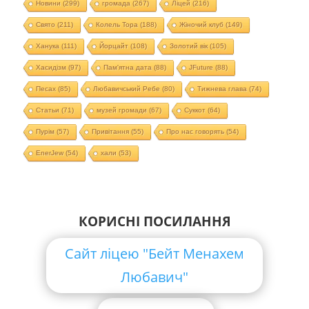
Новини
(299)
громада
(267)
Ліцей
(216)
Свято
(211)
Колель Тора
(188)
Жіночий клуб
(149)
Ханука
(111)
Йорцайт
(108)
Золотий вік
(105)
Хасидізм
(97)
Пам'ятна дата
(88)
JFuture
(88)
Песах
(85)
Любавичський Ребе
(80)
Тижнева глава
(74)
Статьи
(71)
музей громади
(67)
Суккот
(64)
Пурім
(57)
Привітання
(55)
Про нас говорять
(54)
EnerJew
(54)
хали
(53)
КОРИСНІ ПОСИЛАННЯ
Сайт ліцею "Бейт Менахем
Любавич"