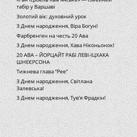
табір у Варшаві
Золотий вік: духовний урок
З Днем народження, Віра Богун!
Фарбренген на честь 20 Ава
З Днем народження, Хава Ніконьонок!
20 АВА – ЙОРЦАЙТ РАБІ ЛЕВІ-ІЦХАКА
ШНЕЄРСОНА
Тижнева глава “Рее”
З Днем народження, Світлана
Залевська!
З Днем народження, Тув’я Фрадкін!