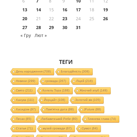
6
7
8
9
10
11
12
13
14
15
16
17
18
19
20
21
22
23
24
25
26
27
28
29
30
31
« Гру
Лют »
ТЕГИ
День народження
(708)
Благодійність
(308)
Новини
(299)
громада
(267)
Ліцей
(216)
Свято
(211)
Колель Тора
(188)
Жіночий клуб
(149)
Ханука
(111)
Йорцайт
(108)
Золотий вік
(105)
Хасидізм
(97)
Пам'ятна дата
(88)
JFuture
(88)
Песах
(85)
Любавичський Ребе
(80)
Тижнева глава
(74)
Статьи
(71)
музей громади
(67)
Суккот
(64)