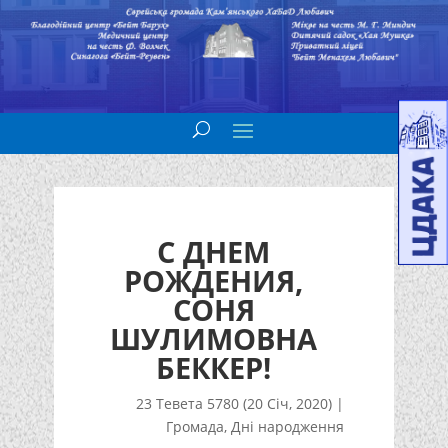
С ДНЕМ
РОЖДЕНИЯ,
СОНЯ
ШУЛИМОВНА
БЕККЕР!
23 Тевета 5780 (20 Січ, 2020)
|
Громада
,
Дні народження