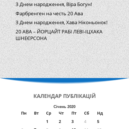
З Днем народження, Віра Богун!
Фарбренген на честь 20 Ава
З Днем народження, Хава Ніконьонок!
20 АВА – ЙОРЦАЙТ РАБІ ЛЕВІ-ІЦХАКА
ШНЕЄРСОНА
КАЛЕНДАР
ПУБЛІКАЦІЙ
Січень 2020
Пн
Вт
Ср
Чт
Пт
Сб
Нд
1
2
3
4
5