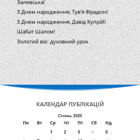
Залевська!
З Днем народження, Тув’я Фрадкін!
З Днем народження, Давід Купрій!
Шабат Шалом!
Золотий вік: духовний урок
КАЛЕНДАР
ПУБЛІКАЦІЙ
Січень 2020
Пн
Вт
Ср
Чт
Пт
Сб
Нд
1
2
3
4
5