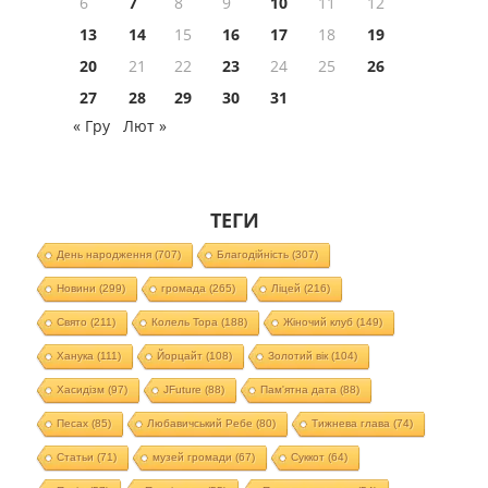
6
7
8
9
10
11
12
13
14
15
16
17
18
19
20
21
22
23
24
25
26
27
28
29
30
31
« Гру
Лют »
ТЕГИ
День народження
(707)
Благодійність
(307)
Новини
(299)
громада
(265)
Ліцей
(216)
Свято
(211)
Колель Тора
(188)
Жіночий клуб
(149)
Ханука
(111)
Йорцайт
(108)
Золотий вік
(104)
Хасидізм
(97)
JFuture
(88)
Пам'ятна дата
(88)
Песах
(85)
Любавичський Ребе
(80)
Тижнева глава
(74)
Статьи
(71)
музей громади
(67)
Суккот
(64)