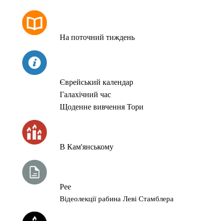
РОЗКЛАД МОЛИТОВ
На поточний тиждень
СЬОГОДНІ
Єврейський календар
Галахічний час
Щоденне вивчення Тори
ЧАС ЗАПАЛЮВАННЯ СВІЧОК
В Кам'янському
ТИЖНЕВА ГЛАВА ТОРИ
Рее
Відеолекції рабина Леві Стамблера
ЙОРЦАЙТИ У СЕРПНІ