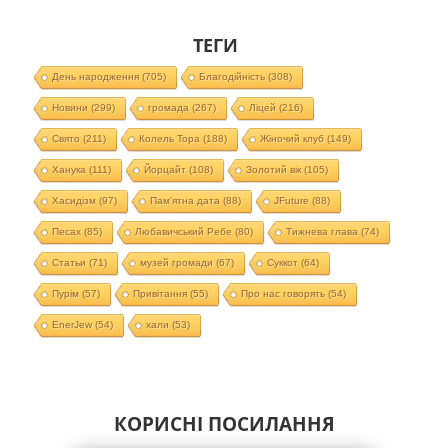
ТЕГИ
День народження
(705)
Благодійність
(308)
Новини
(299)
громада
(267)
Ліцей
(216)
Свято
(211)
Колель Тора
(188)
Жіночий клуб
(149)
Ханука
(111)
Йорцайт
(108)
Золотий вік
(105)
Хасидізм
(97)
Пам'ятна дата
(88)
JFuture
(88)
Песах
(85)
Любавичський Ребе
(80)
Тижнева глава
(74)
Статьи
(71)
музей громади
(67)
Суккот
(64)
Пурім
(57)
Привітання
(55)
Про нас говорять
(54)
EnerJew
(54)
хали
(53)
КОРИСНІ ПОСИЛАННЯ