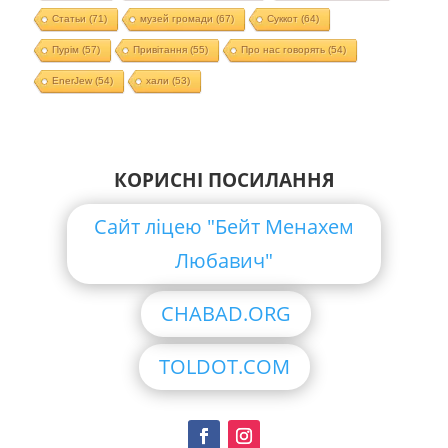
Статьи
(71)
музей громади
(67)
Суккот
(64)
Пурім
(57)
Привітання
(55)
Про нас говорять
(54)
EnerJew
(54)
хали
(53)
КОРИСНІ ПОСИЛАННЯ
Сайт ліцею "Бейт Менахем
Любавич"
CHABAD.ORG
TOLDOT.COM