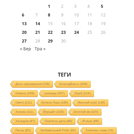
1
2
3
4
5
6
7
8
9
10
11
12
13
14
15
16
17
18
19
20
21
22
23
24
25
26
27
28
29
30
« Бер
Тра »
ТЕГИ
День народження
(708)
Благодійність
(308)
Новини
(299)
громада
(267)
Ліцей
(216)
Свято
(211)
Колель Тора
(188)
Жіночий клуб
(149)
Ханука
(111)
Йорцайт
(108)
Золотий вік
(105)
Хасидізм
(97)
Пам'ятна дата
(88)
JFuture
(88)
Песах
(85)
Любавичський Ребе
(80)
Тижнева глава
(74)