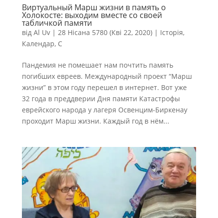
Виртуальный Марш жизни в память о
Холокосте: выходим вместе со своей
табличкой памяти
від
Al Uv
|
28 Нісана 5780 (Кві 22, 2020)
|
Історія
,
Календар
,
С
Пандемия не помешает нам почтить память
погибших евреев. Международный проект “Марш
жизни” в этом году перешел в интернет. Вот уже
32 года в преддверии Дня памяти Катастрофы
еврейского народа у лагеря Освенцим-Биркенау
проходит Марш жизни. Каждый год в нём...