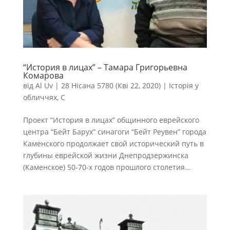
“История в лицах” – Тамара Григорьевна
Комарова
від
Al Uv
|
28 Нісана 5780 (Кві 22, 2020)
|
Історія у
обличчях
,
С
Проект “История в лицах” общинного еврейского
центра “Бейт Барух” синагоги “Бейт Реувен” города
Каменского продолжает свой исторический путь в
глубины еврейской жизни Днепродзержинска
(Каменское) 50-70-х годов прошлого столетия...