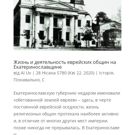
Жизнь и деятельность еврейских общин на
Екатеринославщине
від
Al Uv
|
28 Нісана 5780 (Кві 22, 2020)
|
Історія
,
Пізнавально
,
С
Екатеринославскую губернию недаром именовали
«обетованной землей евреев» – здесь, в черте
постоянной еврейской оседлости, жизнь
религиозных общин протекала наиболее активно
и, в отличие от многих других мест империи,
позже никогда не прерывалась. В Екатеринославе
(с...