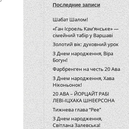
Последние записи
Шабат Шалом!
«Ган Ісроель Кам’янське» —
сімейний табір у Варшаві
Золотий вік: духовний урок
З Днем народження, Віра
Богун!
Фарбренген на честь 20 Ава
З Днем народження, Хава
Ніконьонок!
20 АВА – ЙОРЦАЙТ РАБІ
ЛЕВІ-ІЦХАКА ШНЕЄРСОНА
Тижнева глава “Рее”
З Днем народження,
Світлана Залевська!