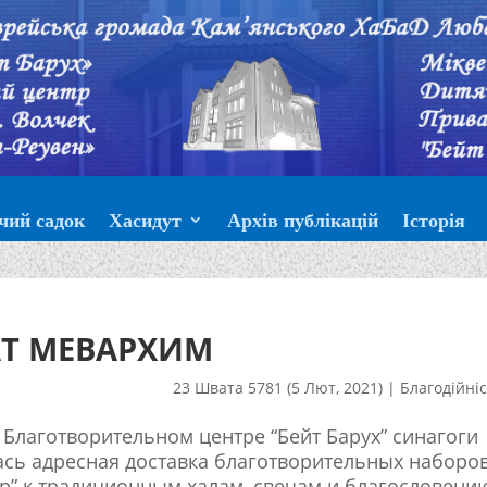
чий садок
Хасидут
Архів публікацій
Історія
Т МЕВАРХИМ
23 Швата 5781 (5 Лют, 2021)
|
Благодійні
в Благотворительном центре “Бейт Барух” синагоги
ась адресная доставка благотворительных наборов
р” к традиционным халам, свечам и благословени