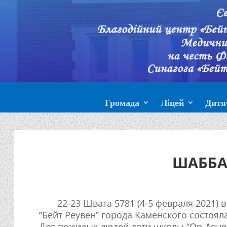
Громада
Ліцей
Дитя
ШАББА
22-23 Швата 5781 (4-5 февраля 2021) 
“Бейт Реувен” города Каменского состоял
Для пожилых людей дети школы “Ор-Авне