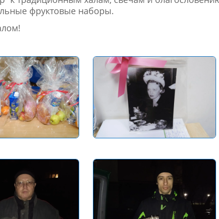
ельные фруктовые наборы.
алом!