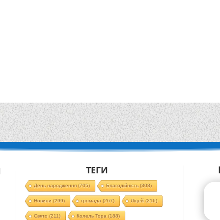
ТЕГИ
Й
День народження
(705)
Благодійність
(308)
Новини
(299)
громада
(267)
Ліцей
(216)
Свято
(211)
Колель Тора
(188)