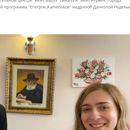
ительном центре “Бейт Барух” синагоги “Бейт Реувен” города
ой программы “EnerJew_Kamenskoe” мадрихой Даниэлой Нудель