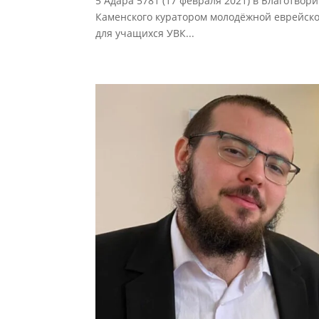
5 Адара 5781 (17 февраля 2021) в Благотвор
Каменского куратором молодёжной еврейск
для учащихся УВК...