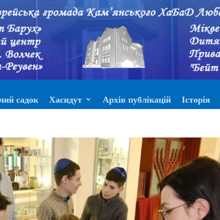
чий садок
Хасидут
Архів публікацій
Історія