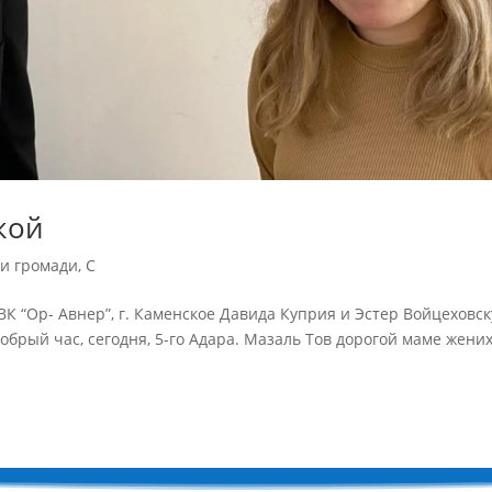
кой
и громади
,
С
К “Ор- Авнер”, г. Каменское Давида Куприя и Эстер Войцеховс
в добрый час, сегодня, 5-го Адара. Мазаль Тов дорогой маме жени