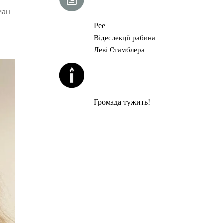
ГЛАВА ТОРИ
ман
Рее
Відеолекції рабина
Леві Стамблера
ЙОРЦАЙТИ У
СЕРПНІ
Громада тужить!