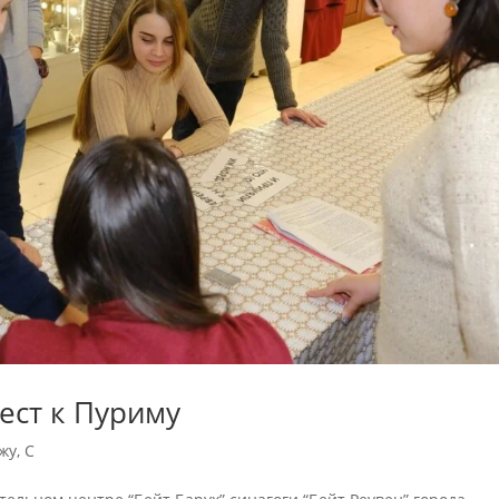
ест к Пуриму
жу
,
С