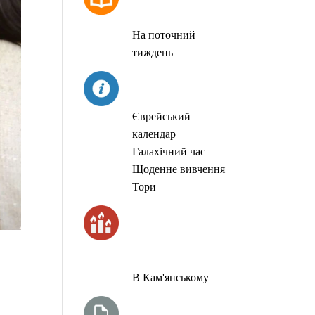
МОЛИТОВ
На поточний
тиждень
СЬОГОДНІ
Єврейський
календар
Галахічний час
Щоденне вивчення
Тори
ЧАС
ЗАПАЛЮВАННЯ
СВІЧОК
В Кам'янському
ТИЖНЕВА