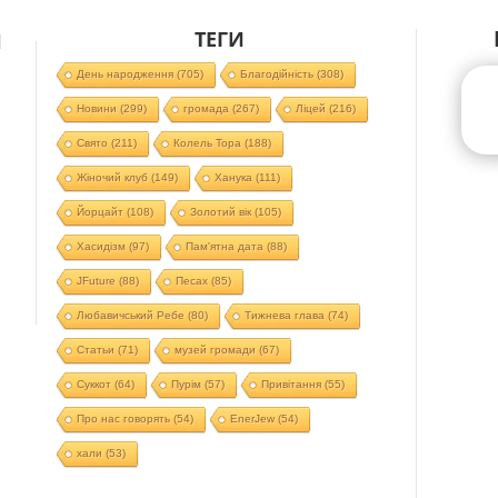
ТЕГИ
Й
День народження
(705)
Благодійність
(308)
Новини
(299)
громада
(267)
Ліцей
(216)
Свято
(211)
Колель Тора
(188)
Жіночий клуб
(149)
Ханука
(111)
Йорцайт
(108)
Золотий вік
(105)
Хасидізм
(97)
Пам'ятна дата
(88)
JFuture
(88)
Песах
(85)
Любавичський Ребе
(80)
Тижнева глава
(74)
Статьи
(71)
музей громади
(67)
Суккот
(64)
Пурім
(57)
Привітання
(55)
Про нас говорять
(54)
EnerJew
(54)
хали
(53)