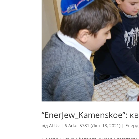
“EnerJew_Kamenskoe”: кв
від
Al Uv
|
6 Adar 5781 (Лют 18, 2021)
|
Енерд