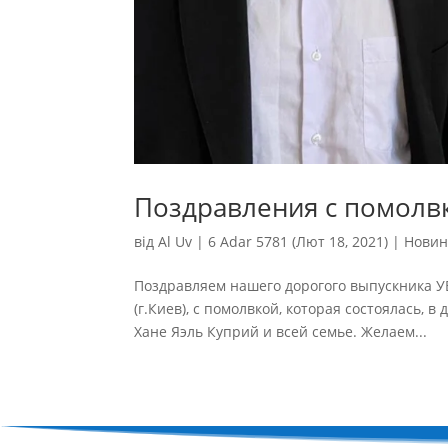
Поздравления с помолв
від
Al Uv
|
6 Adar 5781 (Лют 18, 2021)
|
Новин
Поздравляем нашего дорогого выпускника УВ
(г.Киев), с помолвкой, которая состоялась, 
Хане Яэль Куприй и всей семье. Желаем...