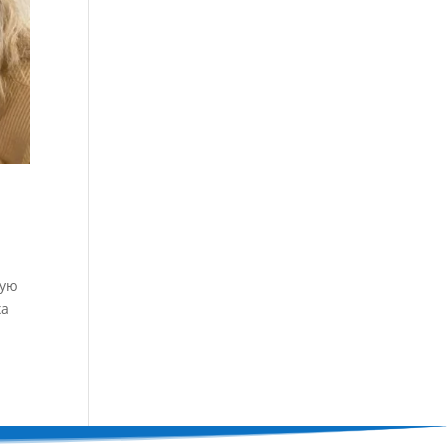
кую
ха