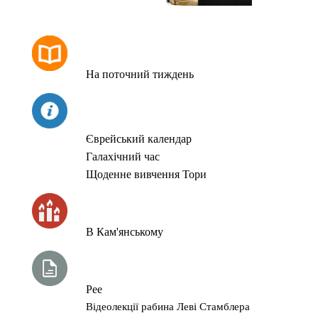
РОЗКЛАД МОЛИТОВ
На поточний тиждень
СЬОГОДНІ
Єврейський календар
Галахічний час
Щоденне вивчення Тори
ЧАС ЗАПАЛЮВАННЯ СВІЧОК
В Кам'янському
ТИЖНЕВА ГЛАВА ТОРИ
Рее
Відеолекції рабина Леві Стамблера