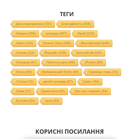
ТЕГИ
День народження
(705)
Благодійність
(308)
Новини
(299)
громада
(267)
Ліцей
(216)
Свято
(211)
Колель Тора
(188)
Жіночий клуб
(149)
Ханука
(111)
Йорцайт
(108)
Золотий вік
(105)
Хасидізм
(97)
Пам'ятна дата
(88)
JFuture
(88)
Песах
(85)
Любавичський Ребе
(80)
Тижнева глава
(74)
Статьи
(71)
музей громади
(67)
Суккот
(64)
Пурім
(57)
Привітання
(55)
Про нас говорять
(54)
EnerJew
(54)
хали
(53)
КОРИСНІ ПОСИЛАННЯ