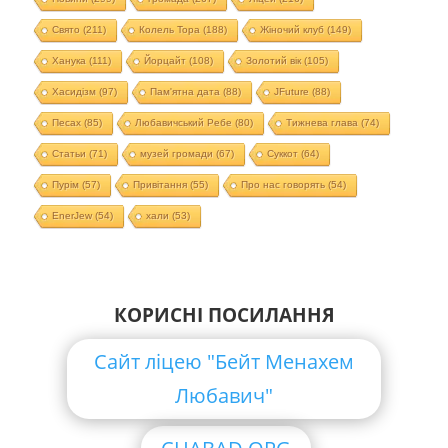
Свято
(211)
Колель Тора
(188)
Жіночий клуб
(149)
Ханука
(111)
Йорцайт
(108)
Золотий вік
(105)
Хасидізм
(97)
Пам'ятна дата
(88)
JFuture
(88)
Песах
(85)
Любавичський Ребе
(80)
Тижнева глава
(74)
Статьи
(71)
музей громади
(67)
Суккот
(64)
Пурім
(57)
Привітання
(55)
Про нас говорять
(54)
EnerJew
(54)
хали
(53)
КОРИСНІ ПОСИЛАННЯ
Сайт ліцею "Бейт Менахем
Любавич"