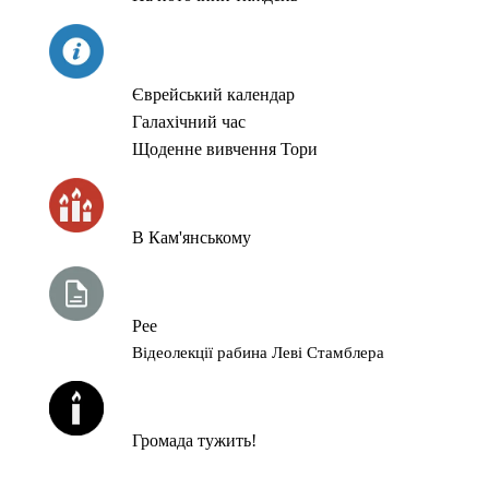
СЬОГОДНІ
Єврейський календар
Галахічний час
Щоденне вивчення Тори
ЧАС ЗАПАЛЮВАННЯ СВІЧОК
В Кам'янському
ТИЖНЕВА ГЛАВА ТОРИ
Рее
Відеолекції рабина Леві Стамблера
ЙОРЦАЙТИ У СЕРПНІ
Громада тужить!