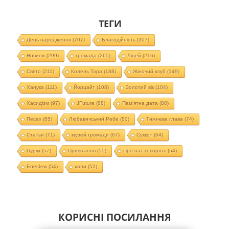
ТЕГИ
День народження
(707)
Благодійність
(307)
Новини
(299)
громада
(265)
Ліцей
(216)
Свято
(211)
Колель Тора
(188)
Жіночий клуб
(149)
Ханука
(111)
Йорцайт
(108)
Золотий вік
(104)
Хасидізм
(97)
JFuture
(88)
Пам'ятна дата
(88)
Песах
(85)
Любавичський Ребе
(80)
Тижнева глава
(74)
Статьи
(71)
музей громади
(67)
Суккот
(64)
Пурім
(57)
Привітання
(55)
Про нас говорять
(54)
EnerJew
(54)
хали
(52)
КОРИСНІ ПОСИЛАННЯ