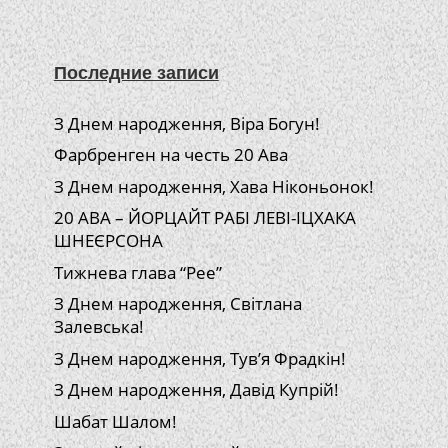
Последние записи
З Днем народження, Віра Богун!
Фарбренген на честь 20 Ава
З Днем народження, Хава Ніконьонок!
20 АВА – ЙОРЦАЙТ РАБІ ЛЕВІ-ІЦХАКА
ШНЕЄРСОНА
Тижнева глава “Рее”
З Днем народження, Світлана
Залевська!
З Днем народження, Тув’я Фрадкін!
З Днем народження, Давід Купрій!
Шабат Шалом!