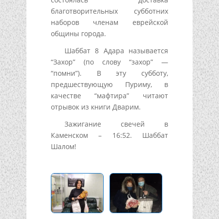
благотворительных субботних
наборов членам еврейской
общины города.
Шаббат 8 Адара называется
“Захор” (по слову “захор” —
“помни”). В эту субботу,
предшествующую Пуриму, в
качестве “мафтира” читают
отрывок из книги Дварим.
Зажигание свечей в
Каменском – 16:52. Шаббат
Шалом!