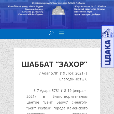
ШАББАТ “ЗАХОР”
7 Adar 5781 (19 Лют, 2021)
|
Благодійність
,
С
6-7 Адара 5781 (18-19 февраля
2021) в Благотворительном
центре “Бейт Барух” синагоги
“Бейт Реувен” города Каменского
состоялась доставка