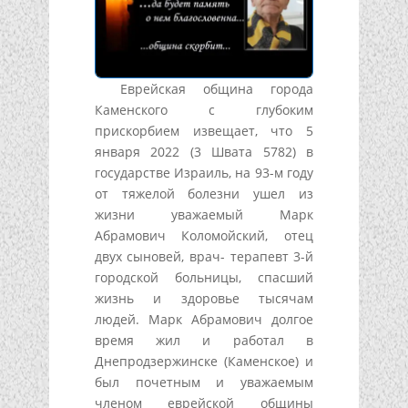
Еврейская община города
Каменского с глубоким
прискорбием извещает, что 5
января 2022 (3 Швата 5782) в
государстве Израиль, на 93-м году
от тяжелой болезни ушел из
жизни уважаемый Марк
Абрамович Коломойский, отец
двух сыновей, врач- терапевт 3-й
городской больницы, спасший
жизнь и здоровье тысячам
людей. Марк Абрамович долгое
время жил и работал в
Днепродзержинске (Каменское) и
был почетным и уважаемым
членом еврейской общины