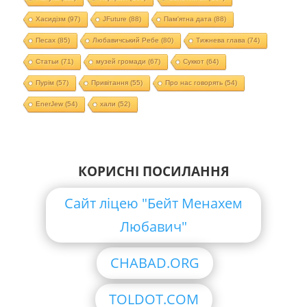
Хасидізм
(97)
JFuture
(88)
Пам'ятна дата
(88)
Песах
(85)
Любавичський Ребе
(80)
Тижнева глава
(74)
Статьи
(71)
музей громади
(67)
Суккот
(64)
Пурім
(57)
Привітання
(55)
Про нас говорять
(54)
EnerJew
(54)
хали
(52)
КОРИСНІ ПОСИЛАННЯ
Сайт ліцею "Бейт Менахем
Любавич"
CHABAD.ORG
TOLDOT.COM