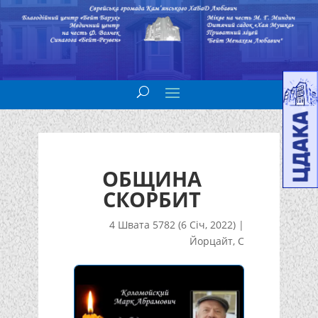
ОБЩИНА
СКОРБИТ
4 Швата 5782 (6 Січ, 2022)
|
Йорцайт
,
С