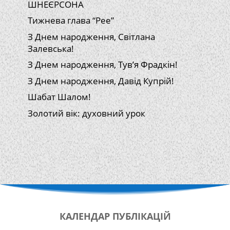
ШНЕЄРСОНА
Тижнева глава “Рее”
З Днем народження, Світлана
Залевська!
З Днем народження, Тув’я Фрадкін!
З Днем народження, Давід Купрій!
Шабат Шалом!
Золотий вік: духовний урок
КАЛЕНДАР
ПУБЛІКАЦІЙ