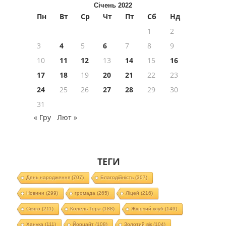
Січень 2022
Пн
Вт
Ср
Чт
Пт
Сб
Нд
1
2
3
4
5
6
7
8
9
10
11
12
13
14
15
16
17
18
19
20
21
22
23
24
25
26
27
28
29
30
31
« Гру
Лют »
ТЕГИ
День народження
(707)
Благодійність
(307)
Новини
(299)
громада
(265)
Ліцей
(216)
Свято
(211)
Колель Тора
(188)
Жіночий клуб
(149)
Ханука
(111)
Йорцайт
(108)
Золотий вік
(104)