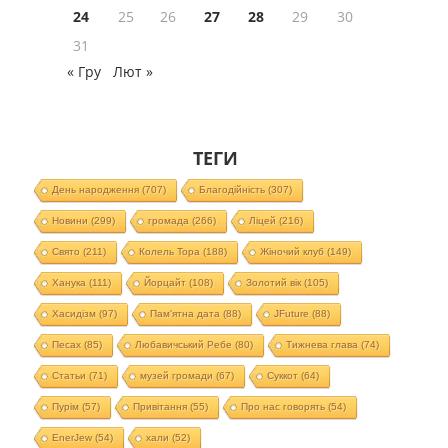
24
25
26
27
28
29
30
31
« Гру
Лют »
ТЕГИ
День народження
(707)
Благодійність
(307)
Новини
(299)
громада
(266)
Ліцей
(216)
Свято
(211)
Колель Тора
(188)
Жіночий клуб
(149)
Ханука
(111)
Йорцайт
(108)
Золотий вік
(105)
Хасидізм
(97)
Пам'ятна дата
(88)
JFuture
(88)
Песах
(85)
Любавичський Ребе
(80)
Тижнева глава
(74)
Статьи
(71)
музей громади
(67)
Суккот
(64)
Пурім
(57)
Привітання
(55)
Про нас говорять
(54)
EnerJew
(54)
хали
(52)