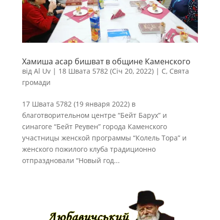
Хамиша асар бишват в общине Каменского
від
Al Uv
|
18 Швата 5782 (Січ 20, 2022)
|
С
,
Свята
громади
17 Швата 5782 (19 января 2022) в
благотворительном центре “Бейт Барух” и
синагоге “Бейт Реувен” города Каменского
участницы женской программы “Колель Тора” и
женского пожилого клуба традиционно
отпраздновали “Новый год...