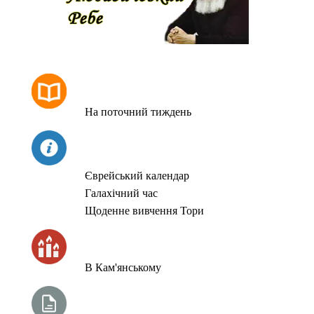
РОЗКЛАД МОЛИТОВ
На поточний тиждень
СЬОГОДНІ
Єврейський календар
Галахічний час
Щоденне вивчення Тори
ЧАС ЗАПАЛЮВАННЯ СВІЧОК
В Кам'янському
ТИЖНЕВА ГЛАВА ТОРИ