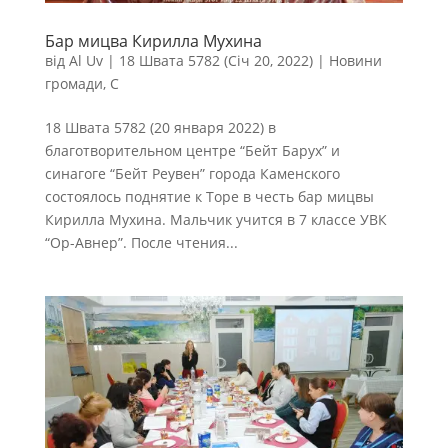
Бар мицва Кирилла Мухина
від
Al Uv
|
18 Швата 5782 (Січ 20, 2022)
|
Новини
громади
,
С
18 Швата 5782 (20 января 2022) в
благотворительном центре “Бейт Барух” и
синагоге “Бейт Реувен” города Каменского
состоялось поднятие к Торе в честь бар мицвы
Кирилла Мухина. Мальчик учится в 7 классе УВК
“Ор-Авнер”. После чтения...