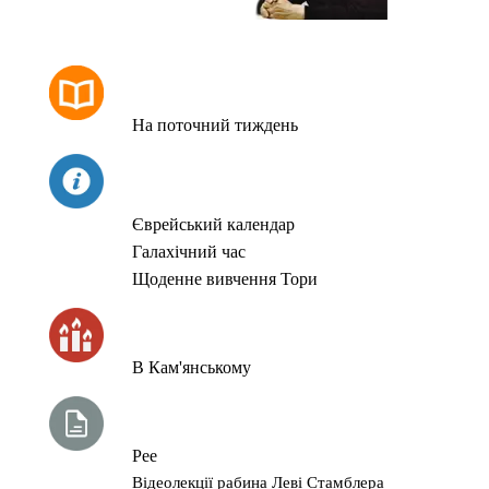
РОЗКЛАД МОЛИТОВ
На поточний тиждень
СЬОГОДНІ
Єврейський календар
Галахічний час
Щоденне вивчення Тори
ЧАС ЗАПАЛЮВАННЯ СВІЧОК
В Кам'янському
ТИЖНЕВА ГЛАВА ТОРИ
Рее
Відеолекції рабина Леві Стамблера