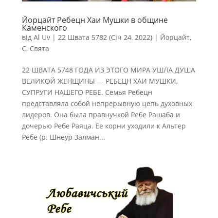
Йорцайт Ребецн Хаи Мушки в общине
Каменского
від
Al Uv
|
22 Швата 5782 (Січ 24, 2022)
|
Йорцайт
,
С
,
Свята
22 ШВАТА 5748 ГОДА ИЗ ЭТОГО МИРА УШЛА ДУША
ВЕЛИКОЙ ЖЕНЩИНЫ — РЕБЕЦН ХАИ МУШКИ,
СУПРУГИ НАШЕГО РЕБЕ. Семья Ребецн
представляла собой непрерывную цепь духовных
лидеров. Она была правнучкой Ребе Рашаба и
дочерью Ребе Раяца. Ее корни уходили к Альтер
Ребе (р. Шнеур Залман...