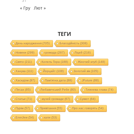
31
« Гру
Лют »
ТЕГИ
День народження
(705)
Благодійність
(308)
Новини
(299)
громада
(267)
Ліцей
(216)
Свято
(211)
Колель Тора
(188)
Жіночий клуб
(149)
Ханука
(111)
Йорцайт
(108)
Золотий вік
(105)
Хасидізм
(97)
Пам'ятна дата
(88)
JFuture
(88)
Песах
(85)
Любавичський Ребе
(80)
Тижнева глава
(74)
Статьи
(71)
музей громади
(67)
Суккот
(64)
Пурім
(57)
Привітання
(55)
Про нас говорять
(54)
EnerJew
(54)
хали
(53)