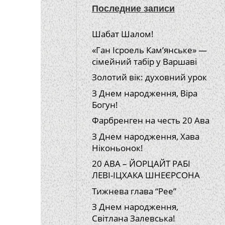
Последние записи
Шабат Шалом!
«Ган Ісроель Кам’янське» —
сімейний табір у Варшаві
Золотий вік: духовний урок
З Днем народження, Віра
Богун!
Фарбренген на честь 20 Ава
З Днем народження, Хава
Ніконьонок!
20 АВА – ЙОРЦАЙТ РАБІ
ЛЕВІ-ІЦХАКА ШНЕЄРСОНА
Тижнева глава “Рее”
З Днем народження,
Світлана Залевська!