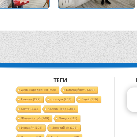
ТЕГИ
Й
День народження
(705)
Благодійність
(308)
Новини
(299)
громада
(267)
Ліцей
(216)
Свято
(211)
Колель Тора
(188)
Жіночий клуб
(149)
Ханука
(111)
Йорцайт
(108)
Золотий вік
(105)