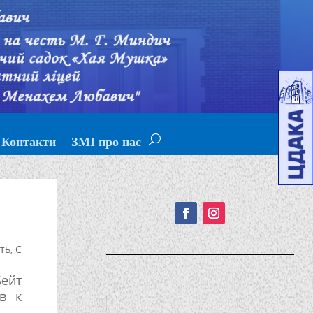
Контакти
ЗМІ про нас
Подписывайтесь!
сть
,
С
Бейт
в к