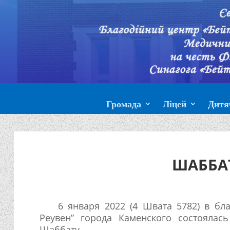
Громада
Ліцей
Дитя
ШАББАТ
6 января 2022 (4 Швата 5782) в бла
Реувен” города Каменского состоялас
Шаббату.