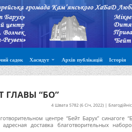
чий садок
Хасидут
Архів публікацій
Історія
 ГЛАВЫ “БО”
4 Швата 5782 (6 Січ, 2022)
|
Благодійні
готворительном центре “Бейт Барух” синагоге “
ь адресная доставка благотворительных наборо