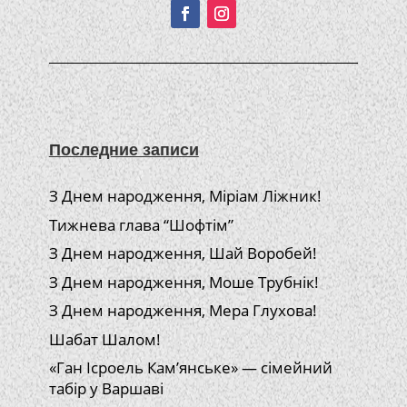
Последние записи
З Днем народження, Міріам Ліжник!
Тижнева глава “Шофтім”
З Днем народження, Шай Воробей!
З Днем народження, Моше Трубнік!
З Днем народження, Мера Глухова!
Шабат Шалом!
«Ган Ісроель Кам’янське» — сімейний
табір у Варшаві