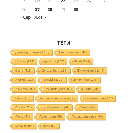
19
20
21
22
23
24
25
26
27
28
29
30
« Сер
Жов »
ТЕГИ
День народження
(706)
Благодійність
(308)
Новини
(299)
громада
(267)
Ліцей
(216)
Свято
(211)
Колель Тора
(188)
Жіночий клуб
(149)
Ханука
(111)
Йорцайт
(108)
Золотий вік
(105)
Хасидізм
(97)
Пам'ятна дата
(88)
JFuture
(88)
Песах
(85)
Любавичський Ребе
(80)
Тижнева глава
(74)
Статьи
(71)
музей громади
(67)
Суккот
(64)
Пурім
(57)
Привітання
(55)
Про нас говорять
(54)
EnerJew
(54)
хали
(53)