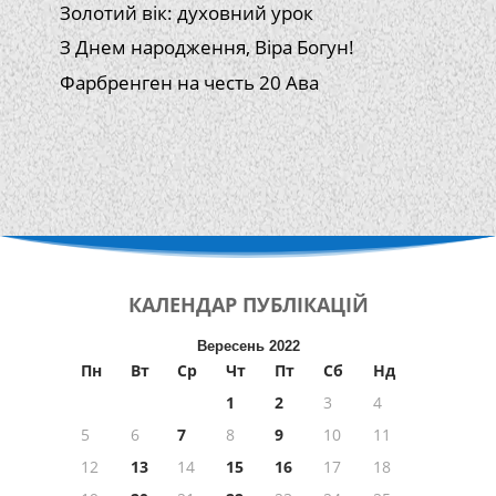
Золотий вік: духовний урок
З Днем народження, Віра Богун!
Фарбренген на честь 20 Ава
КАЛЕНДАР
ПУБЛІКАЦІЙ
Вересень 2022
Пн
Вт
Ср
Чт
Пт
Сб
Нд
1
2
3
4
5
6
7
8
9
10
11
12
13
14
15
16
17
18