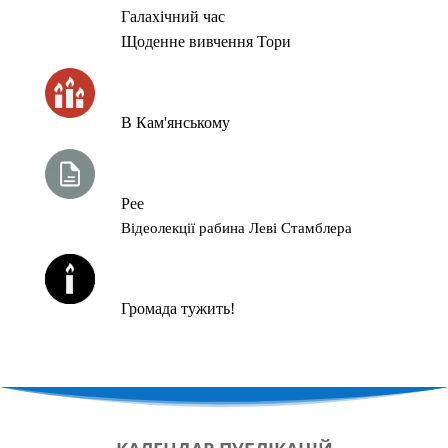
Галахічний час
Щоденне вивчення Тори
ЧАС ЗАПАЛЮВАННЯ СВІЧОК
В Кам'янському
ТИЖНЕВА ГЛАВА ТОРИ
Рее
Відеолекції рабина Леві Стамблера
ЙОРЦАЙТИ У СЕРПНІ
Громада тужить!