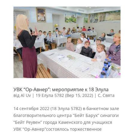
УВК “Ор-Авнер”: мероприятие к 18 Элула
від
Al Uv
|
19 Елула 5782 (Вер 15, 2022)
|
С
,
Свята
14 сентября 2022 (18 Элула 5782) в банкетном зале
благотворительного центра “Бейт Барух” синагоги
“Бейт Реувен” города Каменского для учащихся
УВК “Ор-Авнер”состоялось торжественное