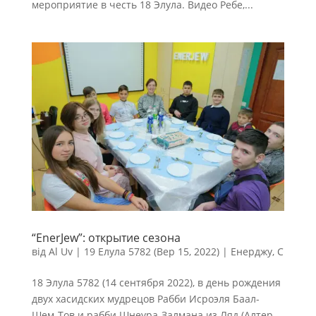
мероприятие в честь 18 Элула. Видео Ребе,...
“EnerJew”: открытие сезона
від
Al Uv
|
19 Елула 5782 (Вер 15, 2022)
|
Енерджу
,
С
18 Элула 5782 (14 сентября 2022), в день рождения
двух хасидских мудрецов Рабби Исроэля Баал-
Шем-Тов и рабби Шнеура-Залмана из Ляд (Алтер