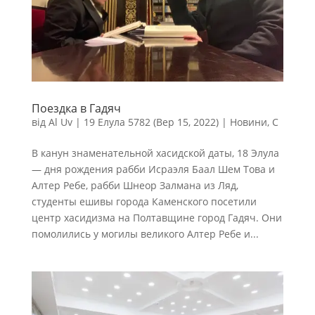
Поездка в Гадяч
від
Al Uv
|
19 Елула 5782 (Вер 15, 2022)
|
Новини
,
С
В канун знаменательной хасидской даты, 18 Элула
— дня рождения рабби Исраэля Баал Шем Това и
Алтер Ребе, рабби Шнеор Залмана из Ляд,
студенты ешивы города Каменского посетили
центр хасидизма на Полтавщине город Гадяч. Они
помолились у могилы великого Алтер Ребе и...