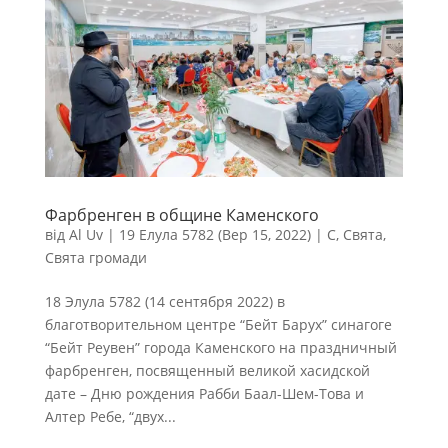
Фарбренген в общине Каменского
від
Al Uv
|
19 Елула 5782 (Вер 15, 2022)
|
С
,
Свята
,
Свята громади
18 Элула 5782 (14 сентября 2022) в
благотворительном центре “Бейт Барух” синагоге
“Бейт Реувен” города Каменского на праздничный
фарбренген, посвященный великой хасидской
дате – Дню рождения Рабби Баал-Шем-Това и
Алтер Ребе, “двух...