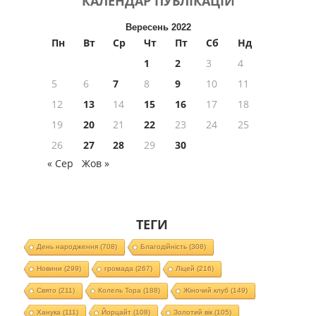
КАЛЕНДАР
ПУБЛІКАЦІЙ
Вересень 2022
Пн
Вт
Ср
Чт
Пт
Сб
Нд
1
2
3
4
5
6
7
8
9
10
11
12
13
14
15
16
17
18
19
20
21
22
23
24
25
26
27
28
29
30
« Сер
Жов »
ТЕГИ
День народження
(708)
Благодійність
(308)
Новини
(299)
громада
(267)
Ліцей
(216)
Свято
(211)
Колель Тора
(188)
Жіночий клуб
(149)
Ханука
(111)
Йорцайт
(108)
Золотий вік
(105)