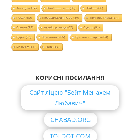
Хасидізм
(97)
Пам'ятна дата
(88)
JFuture
(88)
Песах
(85)
Любавичський Ребе
(80)
Тижнева глава
(74)
Статьи
(71)
музей громади
(67)
Суккот
(64)
Пурім
(57)
Привітання
(55)
Про нас говорять
(54)
EnerJew
(54)
хали
(53)
КОРИСНІ ПОСИЛАННЯ
Сайт ліцею "Бейт Менахем
Любавич"
CHABAD.ORG
TOLDOT.COM