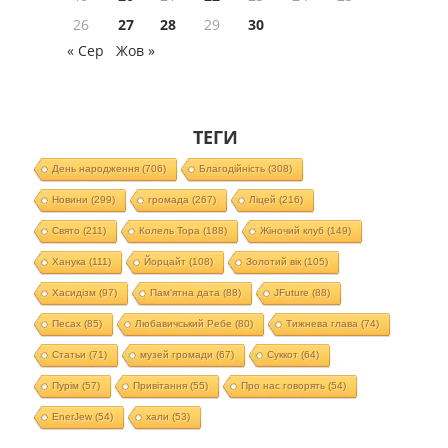
26
27
28
29
30
« Сер
Жов »
ТЕГИ
День народження
(706)
Благодійність
(308)
Новини
(299)
громада
(267)
Ліцей
(216)
Свято
(211)
Колель Тора
(188)
Жіночий клуб
(149)
Ханука
(111)
Йорцайт
(108)
Золотий вік
(105)
Хасидізм
(97)
Пам'ятна дата
(88)
JFuture
(88)
Песах
(85)
Любавичський Ребе
(80)
Тижнева глава
(74)
Статьи
(71)
музей громади
(67)
Суккот
(64)
Пурім
(57)
Привітання
(55)
Про нас говорять
(54)
EnerJew
(54)
хали
(53)