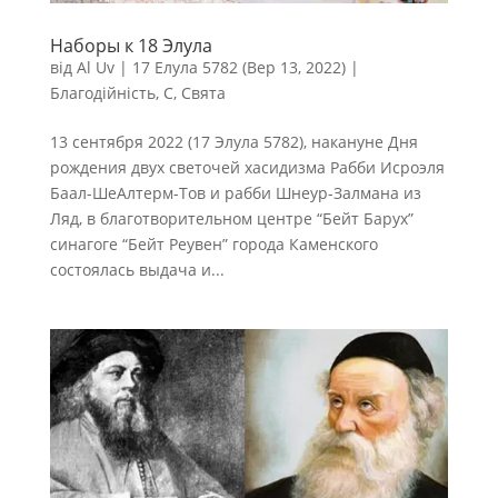
Наборы к 18 Элула
від
Al Uv
|
17 Елула 5782 (Вер 13, 2022)
|
Благодійність
,
С
,
Свята
13 сентября 2022 (17 Элула 5782), накануне Дня
рождения двух светочей хасидизма Рабби Исроэля
Баал-ШеАлтерм-Тов и рабби Шнеур-Залмана из
Ляд, в благотворительном центре “Бейт Барух”
синагоге “Бейт Реувен” города Каменского
состоялась выдача и...