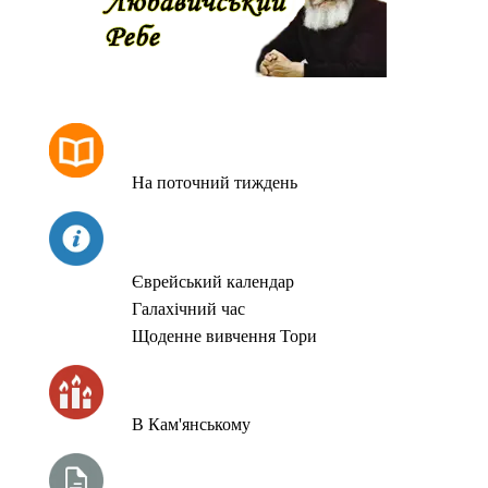
РОЗКЛАД МОЛИТОВ
На поточний тиждень
СЬОГОДНІ
Єврейський календар
Галахічний час
Щоденне вивчення Тори
ЧАС ЗАПАЛЮВАННЯ СВІЧОК
В Кам'янському
ТИЖНЕВА ГЛАВА ТОРИ