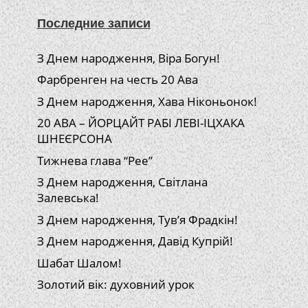
Последние записи
З Днем народження, Віра Богун!
Фарбренген на честь 20 Ава
З Днем народження, Хава Ніконьонок!
20 АВА – ЙОРЦАЙТ РАБІ ЛЕВІ-ІЦХАКА
ШНЕЄРСОНА
Тижнева глава “Рее”
З Днем народження, Світлана
Залевська!
З Днем народження, Тув’я Фрадкін!
З Днем народження, Давід Купрій!
Шабат Шалом!
Золотий вік: духовний урок