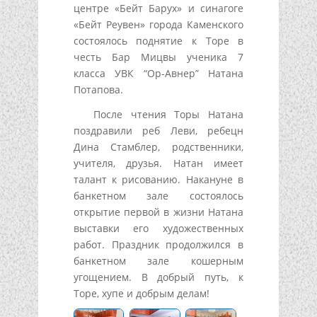
центре «Бейт Барух» и синагоге
«Бейт Реувен» города Каменского
состоялось поднятие к Торе в
честь Бар Мицвы ученика 7
класса УВК “Ор-Авнер” Натана
Потапова.
После чтения Торы Натана
поздравили реб Леви, ребецн
Дина Стамблер, родственники,
учителя, друзья. Натан имеет
талант к рисованию. Накануне в
банкетном зале состоялось
открытие первой в жизни Натана
выставки его художественных
работ. Праздник продолжился в
банкетном зале кошерным
угощением. В добрый путь, к
Торе, хупе и добрым делам!