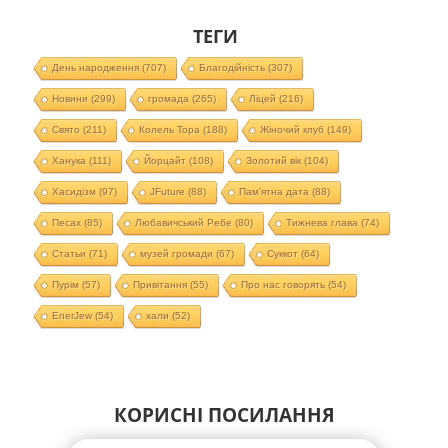
ТЕГИ
День народження
(707)
Благодійність
(307)
Новини
(299)
громада
(265)
Ліцей
(216)
Свято
(211)
Колель Тора
(188)
Жіночий клуб
(149)
Ханука
(111)
Йорцайт
(108)
Золотий вік
(104)
Хасидізм
(97)
JFuture
(88)
Пам'ятна дата
(88)
Песах
(85)
Любавичський Ребе
(80)
Тижнева глава
(74)
Статьи
(71)
музей громади
(67)
Суккот
(64)
Пурім
(57)
Привітання
(55)
Про нас говорять
(54)
EnerJew
(54)
хали
(52)
КОРИСНІ ПОСИЛАННЯ