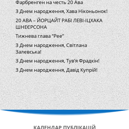
Фарбренген на честь 20 Ава
З Днем народження, Хава Ніконьонок!
20 АВА – ЙОРЦАЙТ РАБІ ЛЕВІ-ІЦХАКА
ШНЕЄРСОНА
Тижнева глава “Рее”
З Днем народження, Світлана
Залевська!
З Днем народження, Тув’я Фрадкін!
З Днем народження, Давід Купрій!
КАЛЕНДАР
ПУБЛІКАЦІЙ