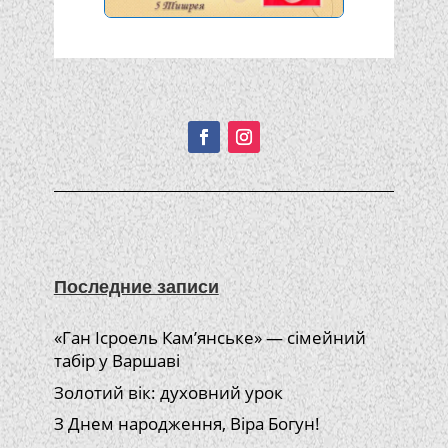
Подписывайтесь!
Последние записи
«Ган Ісроель Кам’янське» — сімейний
табір у Варшаві
Золотий вік: духовний урок
З Днем народження, Віра Богун!