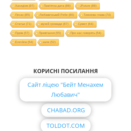
Хасидізм
(97)
Пам'ятна дата
(88)
JFuture
(88)
Песах
(85)
Любавичський Ребе
(80)
Тижнева глава
(74)
Статьи
(71)
музей громади
(67)
Суккот
(64)
Пурім
(57)
Привітання
(55)
Про нас говорять
(54)
EnerJew
(54)
хали
(52)
КОРИСНІ ПОСИЛАННЯ
Сайт ліцею "Бейт Менахем
Любавич"
CHABAD.ORG
TOLDOT.COM