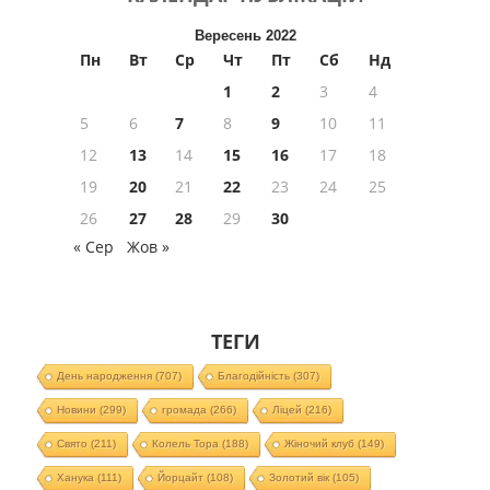
Вересень 2022
Пн
Вт
Ср
Чт
Пт
Сб
Нд
1
2
3
4
5
6
7
8
9
10
11
12
13
14
15
16
17
18
19
20
21
22
23
24
25
26
27
28
29
30
« Сер
Жов »
ТЕГИ
День народження
(707)
Благодійність
(307)
Новини
(299)
громада
(266)
Ліцей
(216)
Свято
(211)
Колель Тора
(188)
Жіночий клуб
(149)
Ханука
(111)
Йорцайт
(108)
Золотий вік
(105)