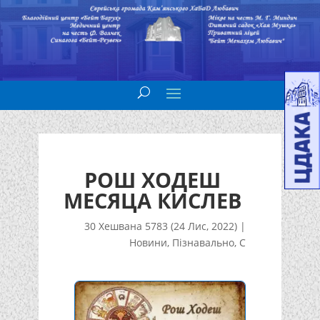
РОШ ХОДЕШ
МЕСЯЦА КИСЛЕВ
30 Хешвана 5783 (24 Лис, 2022)
|
Новини
,
Пізнавально
,
С