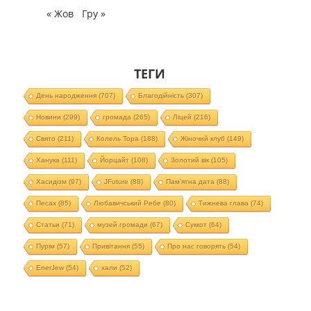
« Жов
Гру »
ТЕГИ
День народження
(707)
Благодійність
(307)
Новини
(299)
громада
(265)
Ліцей
(216)
Свято
(211)
Колель Тора
(188)
Жіночий клуб
(149)
Ханука
(111)
Йорцайт
(108)
Золотий вік
(105)
Хасидізм
(97)
JFuture
(88)
Пам'ятна дата
(88)
Песах
(85)
Любавичський Ребе
(80)
Тижнева глава
(74)
Статьи
(71)
музей громади
(67)
Суккот
(64)
Пурім
(57)
Привітання
(55)
Про нас говорять
(54)
EnerJew
(54)
хали
(52)