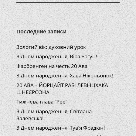
Последние записи
Золотий вік: духовний урок
З Днем народження, Віра Богун!
Фарбренген на честь 20 Ава
З Днем народження, Хава Ніконьонок!
20 АВА – ЙОРЦАЙТ РАБІ ЛЕВІ-ІЦХАКА
ШНЕЄРСОНА
Тижнева глава “Рее”
З Днем народження, Світлана
Залевська!
З Днем народження, Тув’я Фрадкін!