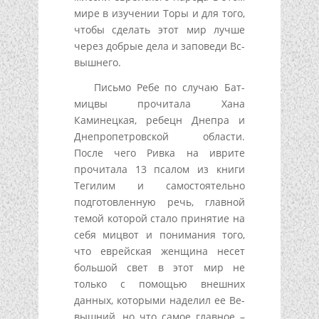
мире в изучении Торы и для того,
чтобы сделать этот мир лучше
через добрые дела и заповеди Вс-
вышнего.
Письмо Ребе по случаю Бат-
мицвы прочитала Хана
Каминецкая, ребецн Днепра и
Днепропетровской области.
После чего Ривка на иврите
прочитала 13 псалом из книги
Тегилим и самостоятельно
подготовленную речь, главной
темой которой стало принятие на
себя мицвот и понимания того,
что еврейская женщина несет
большой свет в этот мир не
только с помощью внешних
данных, которыми наделил ее Ве-
вышний, но что самое главное –