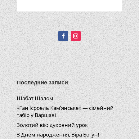
Подписывайтесь!
Последние записи
Шабат Шалом!
«Ган Ісроель Кам’янське» — сімейний
табір у Варшаві
Золотий вік: духовний урок
З Днем народження, Віра Богун!