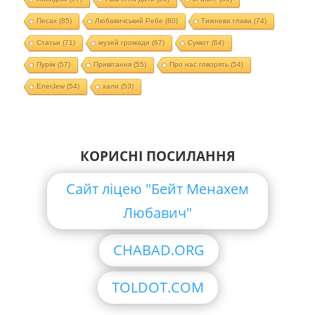
Песах
(85)
Любавичський Ребе
(80)
Тижнева глава
(74)
Статьи
(71)
музей громади
(67)
Суккот
(64)
Пурім
(57)
Привітання
(55)
Про нас говорять
(54)
EnerJew
(54)
хали
(53)
КОРИСНІ ПОСИЛАННЯ
Сайт ліцею "Бейт Менахем
Любавич"
CHABAD.ORG
TOLDOT.COM