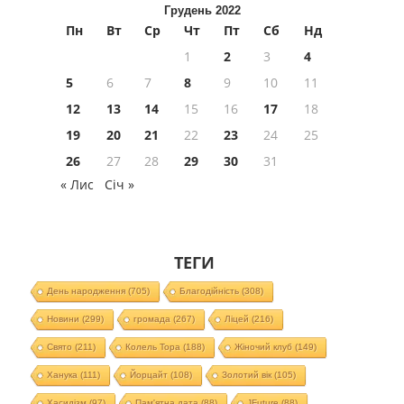
Грудень 2022
Пн
Вт
Ср
Чт
Пт
Сб
Нд
1
2
3
4
5
6
7
8
9
10
11
12
13
14
15
16
17
18
19
20
21
22
23
24
25
26
27
28
29
30
31
« Лис
Січ »
ТЕГИ
День народження
(705)
Благодійність
(308)
Новини
(299)
громада
(267)
Ліцей
(216)
Свято
(211)
Колель Тора
(188)
Жіночий клуб
(149)
Ханука
(111)
Йорцайт
(108)
Золотий вік
(105)
Хасидізм
(97)
Пам'ятна дата
(88)
JFuture
(88)