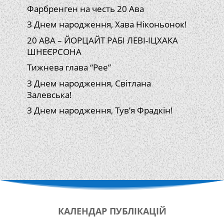
Фарбренген на честь 20 Ава
З Днем народження, Хава Ніконьонок!
20 АВА – ЙОРЦАЙТ РАБІ ЛЕВІ-ІЦХАКА
ШНЕЄРСОНА
Тижнева глава “Рее”
З Днем народження, Світлана
Залевська!
З Днем народження, Тув’я Фрадкін!
КАЛЕНДАР
ПУБЛІКАЦІЙ