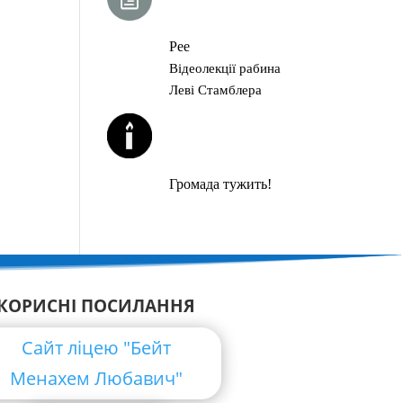
ГЛАВА ТОРИ
Рее
Відеолекції рабина
Леві Стамблера
ЙОРЦАЙТИ У
СЕРПНІ
Громада тужить!
КОРИСНІ ПОСИЛАННЯ
Сайт ліцею "Бейт
Менахем Любавич"