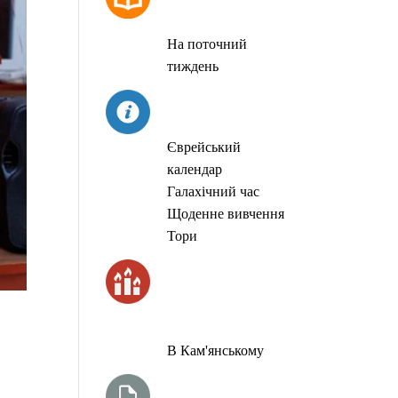
МОЛИТОВ
На поточний
тиждень
СЬОГОДНІ
Єврейський
календар
Галахічний час
Щоденне вивчення
Тори
ЧАС
ЗАПАЛЮВАННЯ
СВІЧОК
В Кам'янському
ТИЖНЕВА