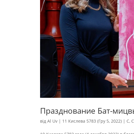
Празднование Бат-мицв
від
Al Uv
|
11 Кислева 5783 (Гру 5, 2022)
|
С
,
С