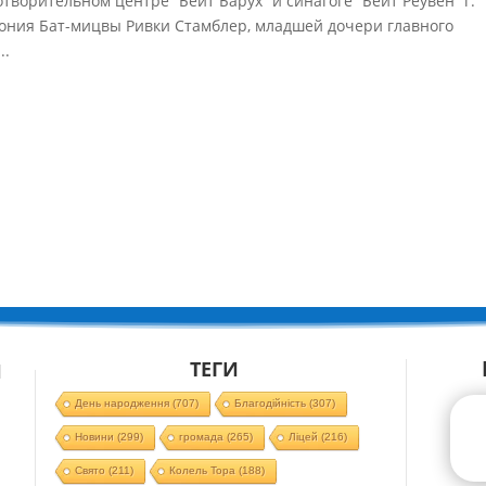
готворительном центре “Бейт Барух” и синагоге “Бейт Реувен” г.
ония Бат-мицвы Ривки Стамблер, младшей дочери главного
..
ТЕГИ
Й
День народження
(707)
Благодійність
(307)
Новини
(299)
громада
(265)
Ліцей
(216)
Свято
(211)
Колель Тора
(188)