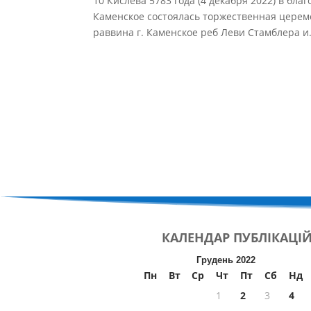
10 Кислева 5783 года (4 декабря 2022) в бла
Каменское состоялась торжественная церем
раввина г. Каменское реб Леви Стамблера и.
КАЛЕНДАР
ПУБЛІКАЦІ
Грудень 2022
Пн
Вт
Ср
Чт
Пт
Сб
Нд
1
2
3
4