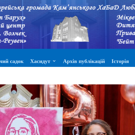
чий садок
Хасидут
Архів публікацій
Історія