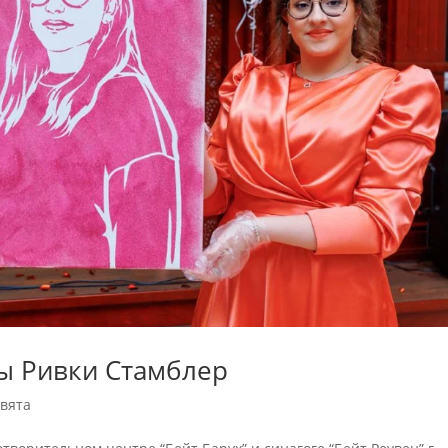
ы Ривки Стамблер
вята