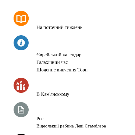
РОЗКЛАД МОЛИТОВ
На поточний тиждень
СЬОГОДНІ
Єврейський календар
Галахічний час
Щоденне вивчення Тори
ЧАС ЗАПАЛЮВАННЯ СВІЧОК
В Кам'янському
ТИЖНЕВА ГЛАВА ТОРИ
Рее
Відеолекції рабина Леві Стамблера