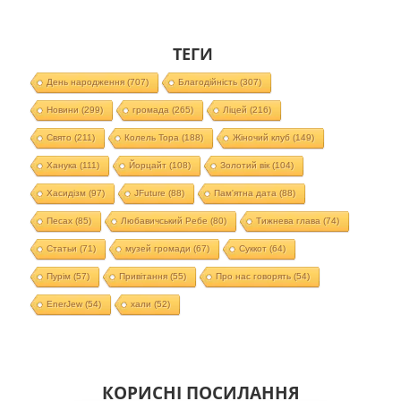
ТЕГИ
День народження
(707)
Благодійність
(307)
Новини
(299)
громада
(265)
Ліцей
(216)
Свято
(211)
Колель Тора
(188)
Жіночий клуб
(149)
Ханука
(111)
Йорцайт
(108)
Золотий вік
(104)
Хасидізм
(97)
JFuture
(88)
Пам'ятна дата
(88)
Песах
(85)
Любавичський Ребе
(80)
Тижнева глава
(74)
Статьи
(71)
музей громади
(67)
Суккот
(64)
Пурім
(57)
Привітання
(55)
Про нас говорять
(54)
EnerJew
(54)
хали
(52)
КОРИСНІ ПОСИЛАННЯ