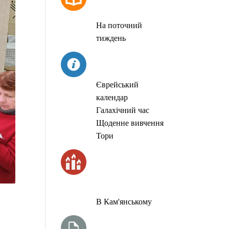
МОЛИТОВ
На поточний
тиждень
СЬОГОДНІ
Єврейський
календар
Галахічний час
Щоденне вивчення
Тори
ЧАС
ЗАПАЛЮВАННЯ
СВІЧОК
В Кам'янському
ТИЖНЕВА