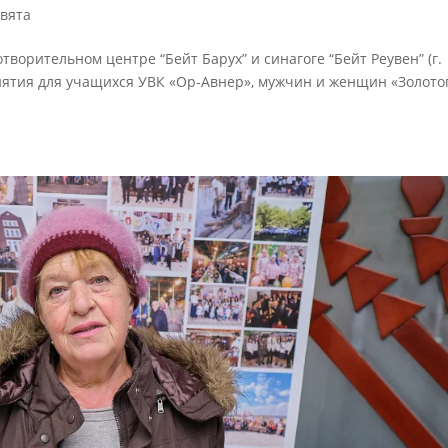
вята
готворительном центре “Бейт Барух” и синагоге “Бейт Реувен” (г.
ятия для учащихся УВК «Ор-Авнер», мужчин и женщин «Золото