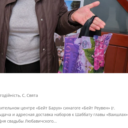
годійність
,
С
,
Свята
рительном центре «Бейт Барух» синагоге «Бейт Реувен» (г.
ыдача и адресная доставка наборов к Шаббату главы «Ваишлах»
ня свадьбы Любавичского...