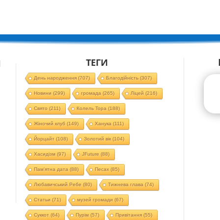
ТЕГИ
Й
День народження
(707)
Благодійність
(307)
Новини
(299)
громада
(265)
Ліцей
(216)
Свято
(211)
Колель Тора
(188)
Жіночий клуб
(149)
Ханука
(111)
Йорцайт
(108)
Золотий вік
(104)
Хасидізм
(97)
JFuture
(88)
Пам'ятна дата
(88)
Песах
(85)
Любавичський Ребе
(80)
Тижнева глава
(74)
Статьи
(71)
музей громади
(67)
Суккот
(64)
Пурім
(57)
Привітання
(55)