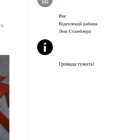
ГЛАВА ТОРИ
Рее
Відеолекції рабина
го
Леві Стамблера
ЙОРЦАЙТИ У
СЕРПНІ
Громада тужить!