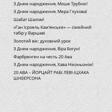
З Днем народження, Моше Трубнік!
З Днем народження, Мера Глухова!
Шабат Шалом!
«Ган Ісроель Кам’янське» — сімейний
табір у Варшаві
Золотий вік: духовний урок
З Днем народження, Віра Богун!
Фарбренген на честь 20 Ава
З Днем народження, Хава Ніконьонок!
20 АВА – ЙОРЦАЙТ РАБІ ЛЕВІ-ІЦХАКА
ШНЕЄРСОНА