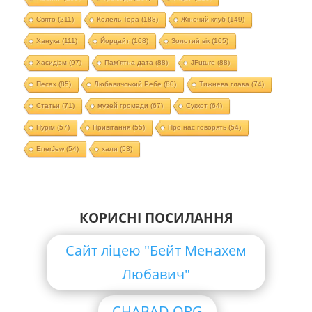
Свято
(211)
Колель Тора
(188)
Жіночий клуб
(149)
Ханука
(111)
Йорцайт
(108)
Золотий вік
(105)
Хасидізм
(97)
Пам'ятна дата
(88)
JFuture
(88)
Песах
(85)
Любавичський Ребе
(80)
Тижнева глава
(74)
Статьи
(71)
музей громади
(67)
Суккот
(64)
Пурім
(57)
Привітання
(55)
Про нас говорять
(54)
EnerJew
(54)
хали
(53)
КОРИСНІ ПОСИЛАННЯ
Сайт ліцею "Бейт Менахем
Любавич"
CHABAD.ORG